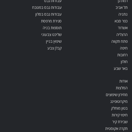
רמת גן
עבודות גבס
תל אביב
עבודות גבס במטבח
נתניה
עבודות גבס בסלון
כפר סבא
סגירת מרפסת
אשדוד
תוספות בניה
הרצליה
שליכט צבעוני
פתח תקווה
שיפוץ בניין
חיפה
קבלן צבע
רחובות
חולון
באר שבע
אודות
המלצות
מחירון שיפוצים
מיקרוטופינג
בטון מוחלק
חיפוי קירות
שבירת קיר
תקרה אקוסטית