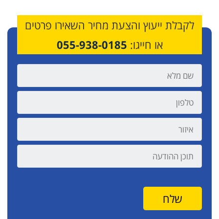
לקבלת ייעוץ והצעת מחיר השאירו פרטים
או חייגו:
055-938-0185