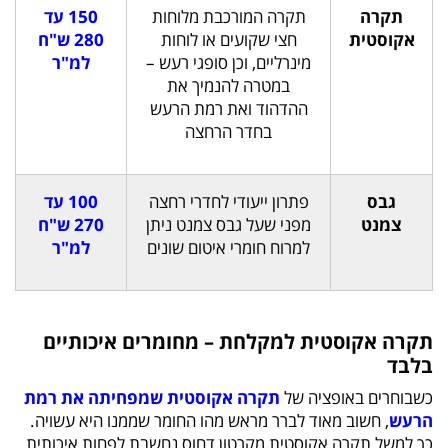
תקרה
תקרה המורכבת מלוחות
150 עד
אקוסטית
חצי שקועים או לוחות
280 ש"ח
מינרליים, וכן סופגי רעש –
למ"ר
במטרה להנמיך את
ההדהוד ואת רמת הרעש
בחדר הרחצה
גבס
פתרון ייעודי לחדרי רחצה
100 עד
צמנט
מפני שעל גבס צמנט ניתן
270 ש"ח
למרוח חומרי איטום שונים
למ"ר
תקרה אקוסטית למקלחת – מחומרים איכותיים
בלבד
כשבוחרים באופציה של
תקרה אקוסטית שמפחיתה את רמת
הרעש
, חשוב מאוד לברר מראש מהו החומר שממנו היא עשויה.
כך למשל תקרה אקוסטית מקרטון דחוס נחשבת לפחות איכותית