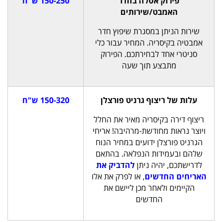
פירוק אסלה בחדר
150-250 ש"ח
האמבט/שירותים
שירות הניתן במסגרת שיפוץ חדר
אמבטיה בקיסריה. המחיר עבור כלי
סניטרי אחד לבחירתכם. הפירוק
מתבצע תוך שעה
עלות של ריצוף גרניט פורצלן
150-320 ש"ח
ריצוף דירה בקיסריה מאיר את החלל
ויוצר נראות מחודשת-מרהיבה! אריחי
הגרניט פורצלן ידועים במחיר הנוח
שלהם ובעמידות הנפלאה. בהתאם
לדרישתכם, יהיה ניתן
להדביק את
האריחים החדשים
, או לפרק את אלו
הקיימים ולאחר מכן ליישם את
החדשים