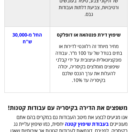
של תיקוני צבע, טיפול בעובשים
ורטיבויות, צביעת דלתות ועבודות
גבס.
שיפוץ דירת פנטהאוז או דופלקס
החל מ-30,000
ש"ח
מחיר מיוחד זה רלוונטי לדירות או
בתים בגודל של עד 100 מ"ר. עבודה
פונקציונאלית-עיצובית על ידי קבלני
שיפוצים מומלצים בקיסריה, יכולה
להעלות את ערך הנכס שלכם
בקיסריה עד 10%.
משפצים את הדירה בקיסריה עם עבודות קטנות!
אנו מגיעים לבצע את מיטב העבודות גם במקרים בהם אתם
מעוניינים
בעבודת שיפוץ קטנה
יחסית, כמו שיפוץ עליית גג
בקיסריה. לפניכם, דוגמאות לעבודות קטנות אך איכותיות שאנו