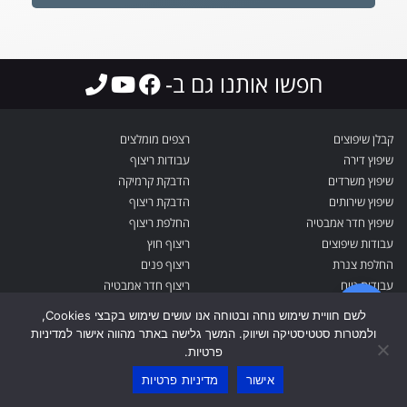
חפשו אותנו גם ב-
קבלן שיפוצים
רצפים מומלצים
שיפוץ דירה
עבודות ריצוף
שיפוץ משרדים
הדבקת קרמיקה
שיפוץ שירותים
הדבקת ריצוף
שיפוץ חדר אמבטיה
החלפת ריצוף
עבודות שיפוצים
ריצוף חוץ
החלפת צנרת
ריצוף פנים
עבודות טיח
ריצוף חדר אמבטיה
בניה קלה מחירים
ריצוף מדרגות
לשם חוויית שימוש נוחה ובטוחה אנו עושים שימוש בקבצי Cookies,
צביעת דירה
יציקת בטון
ולמטרות סטטיסטיקה ושיווק. המשך גלישה באתר מהווה אישור למדיניות
הלבשת אמבטיה
פרטיות.
אישור
מדיניות פרטיות
גבעתיים
שיפוץ מטבח