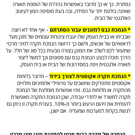
נסתרת. כך או כך מדובר באפשרות נהדרת של הוספת תאורה
שאינה בולטת יתר על המידה, ובה בעת מוסיפה המון לעיצוב
האלגנטי של הבית.
* הנמכת גבס למזגנים עבור הסתרתם
– אף אחד לא רוצה
שבביתו או בבית העסק שלו יעברו צינורות עצומים של מזגן מעל
לראשיהם של אנשים, ולשם כך דרושה הנמכת תקרה למיני מרכזי
שתעזור לכם לשלב את המזגן בצורה טבעית בכל סוג של חלל. על
הדרך תוכלו לבצע הנמכת גבס עם ספוטים וכך למשל ליצור
תאורה אלגנטית ויפה במסדרונות של הבית או בית העסק.
* הנמכת תקרה אקוסטית לצורך בידוד
– מדובר בלוחות
אקוסטיים מתפרקים שיושבים על פרופילי אלומיניום ותלויים
מהתקרה או מלוחות גבס. זוהי אפשרות מומלצת של הנמכת
תקרה למשרד או לחדרי עבודה, שכן הנמכת התקרה מאפשרת
להפחית את זיהום הרעש ביותר מ-10%. בעזרת תקרה זו ניתן גם
לגשת בקלות למערכות שמעליה אם ישנן.
הנמכה של תקרה בבית פרטי להתקנת מזגן מיני מרכזי