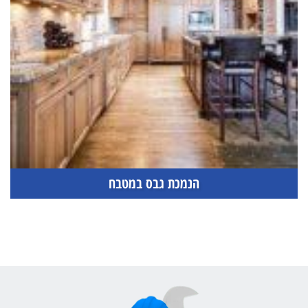
הנמכת גבס במטבח