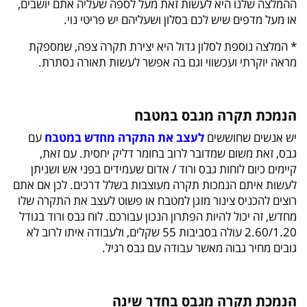
ההמלצה שלנו היא לעשות זאת מעל לספה שעליה אתם יושבים,
או מעל מדפים שיש לכם בסלון ושעליהם יש פריטי נוי.
* המלצה נוספת לסלון גדול היא יצירת תקרה צפה, שמספקת
מראה יוקרתי ועכשווי וגם בה אפשר לעשות תאורה נסתרת.
הנמכת תקרה מגבס במטבח
יש אנשים שחוששים
לעצב את התקרה מחדש במטבח
עם
גבס, זאת משום שמדובר לרוב בחומר דליק יחסית. עם זאת,
קיימים כיום לוחות גבס ורוד / אדום שעמידים בפני אש ושניתן
לעשות איתם הנמכות תקרה מעוצבות בשלל דרכים. לכן אם אתם
רוצים להכניס צינור מזגן למטבח או פשוט לעצב את התקרה שלו
מחדש, זה יכול להיות הפתרון הנכון עבורכם. לוח גבס ורוד בגודל
2.60/1.20 עולה בסביבות 55 שקלים, ולעבודה איתו לרוב לא
גובים מחיר גבוה מאשר עבודה עם גבס רגיל.
הנמכת תקרה מגבס בחדר שינה