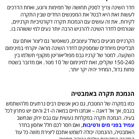
חדר השינה צריך לספק תחושה של חמימות ורוגע, ואחת הדרכים
לעשות זאת היא לבטל את המפגשים החדים שבין התקרה
לקירות. את זה עושים עם הנמכות תקרה דקורטיביות וקרניזים,
שגורמים לחדר השינה להרגיש הרבה יותר נעים למי ששוהה בו.
הקרניזים מגיעים בשלל עיצובים, כשאפשר גם ליצור אותם עם
תבליטים מיוחדים שמספקים לחדר השינה מראה יוקרתי במינימום
השקעה. למטר של קרניז גבס מפוליאוריטן מוקצף תשלמו בין
150-240 שקלים, זאת למינימום של 10 מטר. אם מדובר בשטח
פחות גדול, המחיר יהיה יקר יותר.
הנמכת תקרה באמבטיה
כמו במקרה של המטבח, גם כאן אנשים רבים נרתעים מלהשתמש
בגבס, אך אל דאגה – אנחנו חיים במאה ה-21 והיום יש פתרון לכל
בעיה. הנמכת תקרה במקלחת נעשית עם גבס ירוק שנחשב
עמיד בפני מים ורטיבות
, ואם חסר לכם חלל אחסון בחדר
האמבטיה, ההנמכה יכולה לשמש אתכם ליצירת מזווה כל עוד