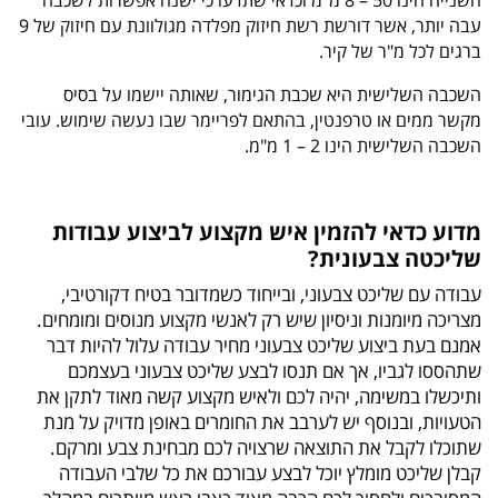
השנייה הינו 50 – 8 מ"מ וכדאי שתדעו כי ישנה אפשרות לשכבה
עבה יותר, אשר דורשת רשת חיזוק מפלדה מגולוונת עם חיזוק של 9
ברגים לכל מ"ר של קיר.
השכבה השלישית היא שכבת הגימור, שאותה יישמו על בסיס
מקשר ממים או טרפנטין, בהתאם לפריימר שבו נעשה שימוש. עובי
השכבה השלישית הינו 2 – 1 מ"מ.
מדוע כדאי להזמין איש מקצוע לביצוע עבודות
שליכטה צבעונית?
עבודה עם שליכט צבעוני, ובייחוד כשמדובר בטיח דקורטיבי,
מצריכה מיומנות וניסיון שיש רק לאנשי מקצוע מנוסים ומומחים.
אמנם בעת ביצוע שליכט צבעוני מחיר עבודה עלול להיות דבר
שתהססו לגביו, אך אם תנסו לבצע שליכט צבעוני בעצמכם
ותיכשלו במשימה, יהיה לכם ולאיש מקצוע קשה מאוד לתקן את
הטעויות, ובנוסף יש לערבב את החומרים באופן מדויק על מנת
שתוכלו לקבל את התוצאה שרצויה לכם מבחינת צבע ומרקם.
קבלן שליכט מומלץ יוכל לבצע עבורכם את כל שלבי העבודה