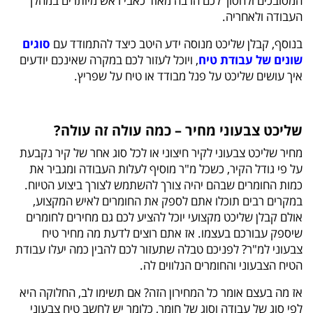
המסובכים ולחסוך לכם הרבה מאוד כאבי ראש מיותרים במהלך
העבודה ולאחריה.
בנוסף, קבלן שליכט מנוסה ידע היטב כיצד להתמודד עם
סוגים
שונים של עבודת טיח
, ויוכל לעזור לכם במקרה שאינכם יודעים
איך עושים שליכט על פנל מבודד או טיח על שפריץ.
שליכט צבעוני מחיר – כמה עולה זה עולה?
מחיר שליכט צבעוני לקיר חיצוני או לכל סוג אחר של קיר נקבעת
על פי גודל הקיר, כשכל מ"ר מוסיף לעלות העבודה ומגביר את
כמות החומרים שבהם יהיה צורך להשתמש לצורך ביצוע הטיוח.
במקרים רבים תוכלו אתם לספק את החומרים לאיש המקצוע,
אולם קבלן שליכט מקצועי יוכל להציע לכם גם מחירים לחומרים
שיספק עבורכם בעצמו. אז אתם רוצים לדעת מה מחיר טיח
צבעוני למ"ר? לפניכם טבלה שתעזור לכם להבין כמה יעלו עבודת
הטיח הצבעוני והחומרים הנלווים לה.
אז מה בעצם אומר כל המחירון הזה? אם תשימו לב, החלוקה היא
לפי סוג של עבודה וסוג של חומר, כלומר יש לחשב טיח צבעוני