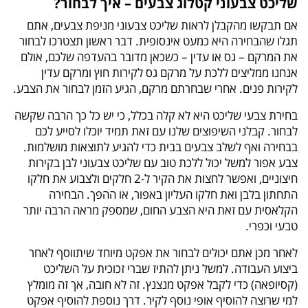
שליכט צבעוני קטלוג צבעים – איך לבחור?
אם תבקשו מהקבלן לראות שליכט צבעוני מניפת צבעים, אתם
תגלו שהבחירה היא כמעט אינסופית. דבר ראשון תצטרכו לבחור
את המרקם – גס או עדין – כשכאן מדובר בהעדפה שלכם, אולם
אנחנו ממליצים ללכת על מרקם גס לקירות חוץ ומרקם עדין
לקירות פנים. אחרי שבחרתם מרקם, הגיע הזמן לבחור את הצבע.
בחירת צבעי שליכט היא לא קלה בכלל, כי יש כל כך הרבה שקשה
לבחור. קבלני השיפוצים שלנו עם זאת תמיד יוכלו לסייע לכם
בבחירה ואף לשלב צבעים בבית כדי להגיע לתוצאות מושלמות.
צבע אפור למשל יכול ללכת טוב עם שליכט צבעוני לבן בקירות
חיצוניים, ואפשר לחצות את הקיר ל-2 חלקים ולצבוע את חלקו
התחתון בלבן ואת חלקו העליון באפור, או ההפך. הבחירה
הקלאסית עם זאת היא הצבע החום, שמספק מראה הרבה יותר
טבעי וכפרי.
לאחר מכן אתם יכולים לבחור את אפקט מיוחד שיתווסף לאחר
ביצוע העבודה. למשל ניתן להתיז שברי זכוכית על השליכט
(קסיופאה) כדי לקבל אפקט מנצנץ. זה לא חובה, אך זה מומלץ
למי שרוצה להוסיף אופי נוסף לקיר. דרך נוספת להוסיף אפקט