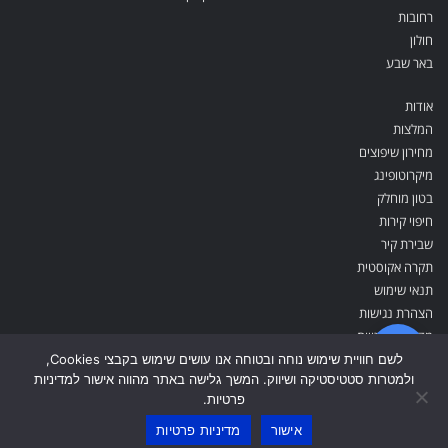
רחובות
חולון
באר שבע
אודות
המלצות
מחירון שיפוצים
מיקרוטופינג
בטון מוחלק
חיפוי קירות
שבירת קיר
תקרה אקוסטית
תנאי שימוש
הצהרת נגישות
מדיניות פרטיות
צור קשר
לשם חוויית שימוש נוחה ובטוחה אנו עושים שימוש בקבצי Cookies,
ולמטרות סטטיסטיקה ושיווק. המשך גלישה באתר מהווה אישור למדיניות
פרטיות.
אישור
מדיניות פרטיות
כל הזכויות שמורות ל'המשפצים בישראל' ©