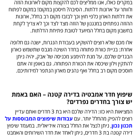
במקרים כאלו, אנו ממליצים לכם להקצות מקום לארונות הזזה
ולוותר על ארונות דלתות. הסיבה? חיסכון במקום! במקום לפתוח
את דלתות הארון כלפי חוץ וכך לבזבז מקום רב בחלל, ארונות
ההזזה נפתחים במנגנון של הזזה מצד לצד וכך לא צריך לקחת
בחשבון מקום בחלל המיועד לטובת פתיחת הדלתות.
אלו מכם שלא רוצים להשקיע בעבודת הנגרות, ישנה גם חלופה
אחרת: בניית כוורת פתוחה בחדר השינה מגבס שתשמש כארון
הבגדים שלכם. על מנת להימנע מכניסה של אבק, יהיה ניתן
להתקין וילון שיכסה את הכוורת הפתוחה. גם באופן זה אתם
חוסכים מקום רב בחלל ואף נהנים מארון הנתפר למידותיכם.
שיפוץ חדר אמבטיה בדירה קטנה – האם באמת
יש צורך בחדרים נפרדים?
המציאות היא כזו: הדירה שלכם היא בת 3 חדרים ואתם עדיין
רוצים להפיק מהחלל יותר. עם
עבודות שיפוצים המבוססות על
תכנון נכון
, ניתן לנצל את החלל בצורה אידיאלית. במעמד שיפוץ
דירה קטנה בת 3 חדרים, ניתן לאחד את חדר השירותים והאמבט