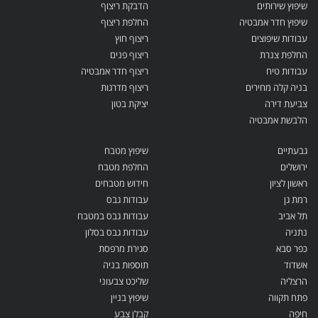
שיפוץ שירותים
הדבקת ריצוף
שיפוץ חדר אמבטיה
החלפת ריצוף
עבודות שיפוצים
ריצוף חוץ
החלפת צנרת
ריצוף פנים
עבודות טיח
ריצוף חדר אמבטיה
בניה קלה מחירים
ריצוף מדרגות
צביעת דירה
יציקת בטון
הלבשת אמבטיה
גבעתיים
שיפוץ מטבח
ירושלים
החלפת מטבח
ראשון לציון
חידוש מטבחים
רמת גן
עבודות גבס
תל אביב
עבודות גבס במטבח
נתניה
עבודות גבס בסלון
כפר סבא
סגירת מרפסת
אשדוד
תוספות בניה
הרצליה
שליכט צבעוני
פתח תקווה
שיפוץ בניין
חיפה
קבלן צבע