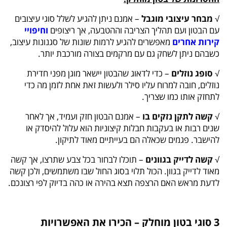
√
מבחר עיצובי מוגבל
– אמנם ניתן להגיע לשלל סוגי עיצובים
עם הבטון ועם תהליך הצריבה וההטבעה, אך ריצופים
וחיפויי
קירות אחרים
מאפשרים להגיע לרמות שונות של סגנונות עיצוב,
כשבהם ניתן לשחק גם עם מרקמים בצורה מורכבת יותר.
√
סופג נוזלים
– כדי לדאוג שהבטון יישאר מוגן מפני חדירת
נוזלים, חובה למרוח עליו סילר ולעשות זאת אחת לזמן מה כדי
לתחזק אותו כמו שצריך.
√
קשה לתקן נזקים בו
– אמנם הבטון חזק ועמיד, אך לאחר
שנים רבות או בעקבות חבלות קיצוניות הוא עלול להיסדק או
להישבר. פגמים שכאלה הם בעייתיים מאוד לתיקון.
√
קשה לדייק בגוונים
– תוכלו לבחור בכל צבע שתרצו, אך קשה
מאוד לדייק בגוון. הכול תלוי בסוג החול שבו משתמשים, ולכן קשה
לדעת מראש האם הרצפה תצא בהירה או כהה בדיוק לפי רצונכם.
3 סוגי בטון מוחלק – הכירו את האפשרויות