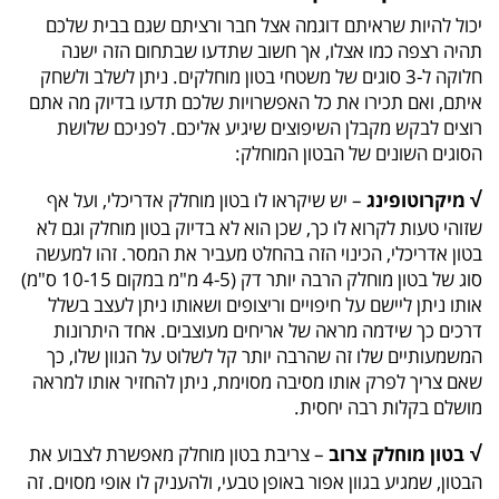
יכול להיות שראיתם דוגמה אצל חבר ורציתם שגם בבית שלכם
תהיה רצפה כמו אצלו, אך חשוב שתדעו שבתחום הזה ישנה
חלוקה ל-3 סוגים של משטחי בטון מוחלקים. ניתן לשלב ולשחק
איתם, ואם תכירו את כל האפשרויות שלכם תדעו בדיוק מה אתם
רוצים לבקש מקבלן השיפוצים שיגיע אליכם. לפניכם שלושת
הסוגים השונים של הבטון המוחלק:
√
מיקרוטופינג
– יש שיקראו לו בטון מוחלק אדריכלי, ועל אף
שזוהי טעות לקרוא לו כך, שכן הוא לא בדיוק בטון מוחלק וגם לא
בטון אדריכלי, הכינוי הזה בהחלט מעביר את המסר. זהו למעשה
סוג של בטון מוחלק הרבה יותר דק (4-5 מ"מ במקום 10-15 ס"מ)
אותו ניתן ליישם על חיפויים וריצופים ושאותו ניתן לעצב בשלל
דרכים כך שידמה מראה של אריחים מעוצבים. אחד היתרונות
המשמעותיים שלו זה שהרבה יותר קל לשלוט על הגוון שלו, כך
שאם צריך לפרק אותו מסיבה מסוימת, ניתן להחזיר אותו למראה
מושלם בקלות רבה יחסית.
√
בטון מוחלק צרוב
– צריבת בטון מוחלק מאפשרת לצבוע את
הבטון, שמגיע בגוון אפור באופן טבעי, ולהעניק לו אופי מסוים. זה