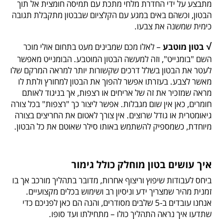
מתבצע על ידי החדרת מלחי מתכת עם תמיסה חומצית אל תוך
הבטון, וכשהם באים במגע עם הקלציום שבבטון מתקבלת תגובה
כימית שמשנה את צבעו.
√
בטון מוטבע
– לאלו מכם שמבינים מעט בתחום אולי מוכר
השם "בומנייט", וזה למעשה הבטון המוטבע. הבומנייט מאפשר
לעטר את הבטון בשלל דרכים שקשורות יותר למראה המרקם שלו
מאשר לצבע. בעזרתו אפשר להפוך את הבטון למחורץ ולתת לו
מראה שמזכיר את זה של אריחים או רצפות, אך בניגוד לאותם
חומרים, כאן אין שום מגבלות. אפשר ליצור כך "רצפות" בכל צורה
גיאומטרית או גודל שרוצים. אין צורך לאטום את החריצים בצורה
מיוחדת, כשמספיק להשתמש באותו סילר שאוטם את כל הבטון.
איך עושים בטון מוחלק כולל גימור
ביחס לעבודות שיפוץ וריצוף אחרות, מדובר בתהליך מורכב אך בו
זמנית מהיר שמצריך ידע וניסיון רב ושימוש בכלים מקצועיים.
אנחנו עובדים ב-5 שלבים מסודרים, והנה הם כאן לפניכם כדי
שתדעו איך נראה התהליך כולו – מתחילתו ועד סופו.