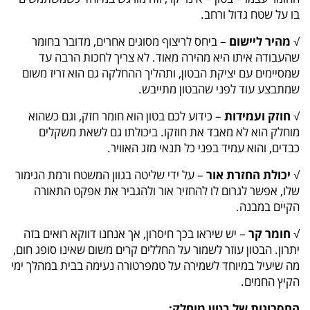
בו על שטח גדול ורחב.
√
מהיר ליישום
– ביחס לריצוף מסוגים אחרים, מדובר בחומר
שהעבודה איתו היא מהירה מאוד. לא צריך לחכות הרבה עד
שמסיימים עם יציקת הבטון, ותהליך ההחלקה גם הוא זריז משום
שמתבצע עוד לפני שהבטון מתייבש.
√
חוזק ועמידות
– כידוע לכם בטון הוא חומר חזק, וגם כשהוא
מוחלק הוא לא מאבד את חוזקו. ביכולתו גם לשאת משקלים
כבדים, והוא עמיד בפני כל תנאי מזג האוויר.
√
יכולת החזרת אור
– על ידי שליטה בגוון המשטח ורמת הגימור
שלו, אפשר לגרום לו להחזיר אור ולהגביר את אפקט התאורה
הקיים במבנה.
√
חומר קר
– יש שיראו בכך חיסרון, אך אנחנו דווקא רואים בזה
יתרון. הבטון עוזר לשמור על החללים קרים משום שאינו סופג חום,
מה שיעיל במיוחד לשמירה על טמפרטורה נעימה בבית במהלך ימי
הקיץ החמים.
החסרונות של בטון מוחלק: