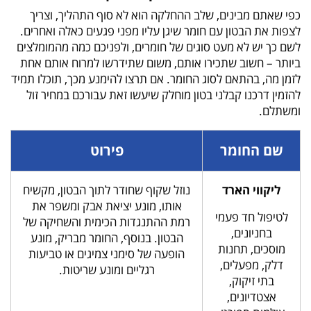
כפי שאתם מבינים, שלב ההחלקה הוא לא סוף התהליך, וצריך
לצפות את הבטון עם חומר שיגן עליו מפני פגעים כאלה ואחרים.
לשם כך יש לא מעט סוגים של חומרים, ולפניכם כמה מהמומלצים
ביותר – חשוב שתכירו אותם, משום שתידרשו למרוח אותם אחת
לזמן מה, בהתאם לסוג החומר. אם תרצו להימנע מכך, תוכלו תמיד
להזמין דרכנו קבלני בטון מוחלק שיעשו זאת עבורכם במחיר זול
ומשתלם.
שם החומר
פירוט
ליקווי הארד
נוזל שקוף שחודר לתוך הבטון, מקשיח
אותו, מונע יציאת אבק ומשפר את
לטיפול חד פעמי
רמת ההתנגדות הכימית והשחיקה של
בחניונים,
הבטון. בנוסף, החומר מבריק, מונע
מוסכים, תחנות
הופעה של סימני צמיגים או טביעות
דלק, מפעלים,
רגליים ומונע שריטות.
בתי זיקוק,
אצטדיונים,