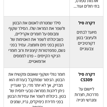
אולמות ספורט,
בתי חולים ועוד…
דקרה סיל
סילר שמטרתו לאטום את הבטון
ולשפר את המראה שלו. הסילר שקוף
מיועד לבתים
ומבוסס על חומרים אקריליים,
ולעיצובי בטון
כשביכולתו לשפר את האטימות של
דקורטיביים
הבטון בפני מים וחומצה. עמיד בפני
צבעוניים
גשם, טמפרטורות קיצוניות ורוב חומרי
הניקוי הקיימים – פרט לממסים
ארומאטיים.
דקרה סיל
חומר נוזלי ושקוף שאוטם ומקשיח את
CS309
הבטון. הגימור שמתקבל בעזרתו הוא
מבריק, אך לא יותר מדי, כך שעדיין
ליישום על
ניתן ליהנות ממראה טבעי יחסית של
מדרכות, חצרות
בטון. ביכולתו לשפר את עמידות הבטון
ומגרשי חנייה
בפני חדירת כימיקלים, גריז, שמנים