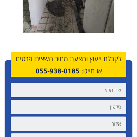
לקבלת ייעוץ והצעת מחיר השאירו פרטים
או חייגו:
055-938-0185