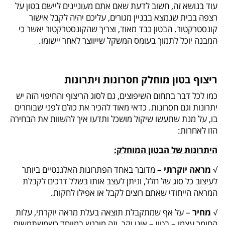
עוד בנושא זה, חשוב לדעת שאם אתם מעוניינים ליישם בטון על
רצפה בבית שנמצא בבניין מגורים, עליכם יהיה לקבל אישור
קונסטרקטור. הבטון כבד מאוד, וצריך שהקונסטרקטור יאשר כי
המבנה יוכל לתמוך בעומס המשקל שייווצר לאחר יישומו.
ריצוף בטון מוחלק חסרונות ויתרונות
כמו לכל דבר בתחום השיפוצים, גם לסוג הריצוף והחיפוי הזה יש
יתרונות וגם חסרונות. כדאי מאוד להכיר את כולם לפני שבוחרים
בו, על מנת שתעשו שיקול מושכל ותדעו איך להשוות את הבחירה
הזו לאחרות:
היתרונות של הבטון המוחלק:
√
מראה יוקרתי
– מדובר באחד הפתרונות האלגנטיים ביותר
לעיצוב כל סוג של חלל, וניתן לעצב אותו בשלל דרכים לקבלת
המראה הייחודי שאתם רוצים לקבל או אפילו לחקות.
√
מחיר
– על אף שמתקבלת תוצאה בעלת מראה יוקרתי, עלות
החומר עצמו – בטון – אינו יקר, וזה מורגש במיוחד כשמשתמשים