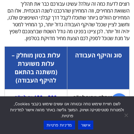
רוצים לדעת כמה זה עולה? עשינו עבורכם כבר את תהליך
השוואת המחירים, וזה המחירון שהרכבנו לשנה הנוכחית. אלו הם
המחירים הזולים ביותר שתוכלו לקבל דרך קבלני השיפוצים שלנו,
וחשוב לציין שככל שהיקף העבודה גדול יותר, כך המחיר למטר
יהיה זול יותר. לכן ציינו בפנינו מה גודל השטח שברצונכם לשפץ
על מנת שנוכל לספק לכם הצעת מחיר מדויקת בטלפון.
סוג והיקף העבודה
עלות בטון מוחלק –
עלות משוערת
(משתנה בהתאם
להיקף העבודה)
בטון מוחלק מחיר למ"ר
300 – 150 ₪ למ"ר
לשם חוויית שימוש נוחה ובטוחה אנו עושים שימוש בקבצי Cookies,
לבטון בעובי 10-15 ס"מ
ולמטרות סטטיסטיקה ושיווק. המשך גלישה באתר מהווה אישור למדיניות
עם ברזלים בעובי 6-8 מ"מ.
פרטיות.
אישור
מדיניות פרטיות