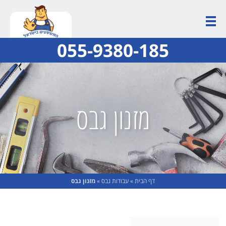
055-9380-185
מזנון גבס
דף הבית
»
עבודות גבס
»
מזנון גבס