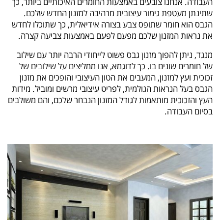
העבודה. אנחנו צובעים באמצעות החומרים האיכותיים ביותר, כך
שתינתן מעטפת גימור עיצובית מרהיבה למזנון החדש שלכם.
הגבס הוא חומר שתופס צבע בצורה אידיאלית, כך שתוכלו לחדש
את נראות המזנון שלכם מפעם לפעם באמצעות צביעה קצרה.
מנגד, ניתן להפוך מזנון גבס פשוט לייחודי הרבה יותר עם שילוב
של חומרים שונים בו. כך לדוגמא, אנו ממליצים על שילובים של
זכוכית ועץ למזנון, המעבים את הטון העיצובי והופכים את מזנון
הגבס בעל הנראות הגולמית, לפריט עיצובי מרשים ומוביל. מידות
העץ והזכוכית מותאמות לגודל המזנון הנבחר שלכם, והם משולבים
בסיום העבודה.