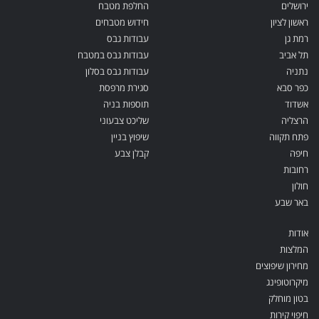
ירושלים
החלפת מטבח
ראשון לציון
חידוש מטבחים
רמת גן
עבודות גבס
תל אביב
עבודות גבס במטבח
נתניה
עבודות גבס בסלון
כפר סבא
סגירת מרפסת
אשדוד
תוספות בניה
הרצליה
שליכט צבעוני
פתח תקווה
שיפוץ בניין
חיפה
קבלן צבע
רחובות
חולון
באר שבע
אודות
המלצות
מחירון שיפוצים
מיקרוטופינג
בטון מוחלק
חיפוי קירות