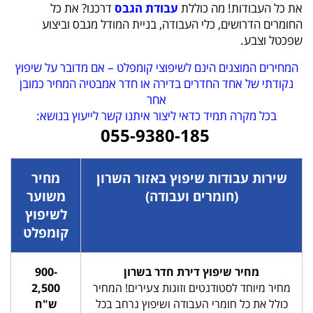
את כל העבודות! מה כוללת
עבודת הגבס
דרכנו? את כל
החומרים הדרושים, כלי העבודה, בניית המודל מגבס וביצוע
שפכטל וצבע.
המחירים המוצגים הינם לשיפוצי קומפלט – אם מדובר על שיפוץ
נקודתי של אחד החדרים בדירה או חדר אמבטיה המחיר כמובן
אחר
בכל מקרה תמיד כדאי ליצור איתנו קשר לייעוץ בנושא:
055-9380-185
שירות עבודות שיפוץ באזור השרון
מחיר
(חומרים ועבודה)
משוער
לשיפוץ
קומפלט
מחיר שיפוץ דירת חדר בשרון
900-
מחיר מיוחד לסטודנטים וזוגות צעירים! המחיר
2,500
כולל את כל חומרי העבודה ושיפוץ נרחב בכל
ש"
ח