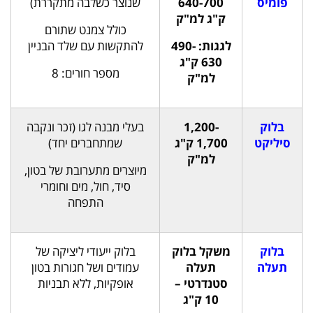
פומיס
640-700
שנוצר כשלבה מתקררת)
ק"ג למ"ק
כולל צמנט שתורם
לגגות: 490-
להתקשות עם שלד הבניין
630 ק"ג
מספר חורים: 8
למ"ק
בלוק
1,200-
בעלי מבנה לגו (זכר ונקבה
סיליקט
1,700 ק"ג
שמתחברים יחד)
למ"ק
מיוצרים מתערובת של בטון,
סיד, חול, מים וחומרי
התפחה
בלוק
משקל בלוק
בלוק ייעודי ליציקה של
תעלה
תעלה
עמודים ושל חגורות בטון
סטנדרטי –
אופקיות, ללא תבניות
10 ק"ג