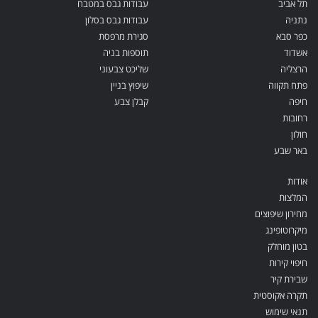
תל אביב
עבודות גבס במטבח
נתניה
עבודות גבס בסלון
כפר סבא
סגירת מרפסת
אשדוד
תוספות בניה
הרצליה
שליכט צבעוני
פתח תקווה
שיפוץ בניין
חיפה
קבלן צבע
רחובות
חולון
באר שבע
אודות
המלצות
מחירון שיפוצים
מיקרוטופינג
בטון מוחלק
חיפוי קירות
שבירת קיר
תקרה אקוסטית
תנאי שימוש