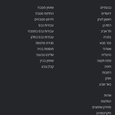
גבעתיים
שיפוץ מטבח
ירושלים
החלפת מטבח
ראשון לציון
חידוש מטבחים
רמת גן
עבודות גבס
תל אביב
עבודות גבס במטבח
נתניה
עבודות גבס בסלון
כפר סבא
סגירת מרפסת
אשדוד
תוספות בניה
הרצליה
שליכט צבעוני
פתח תקווה
שיפוץ בניין
חיפה
קבלן צבע
רחובות
חולון
באר שבע
אודות
המלצות
מחירון שיפוצים
מיקרוטופינג