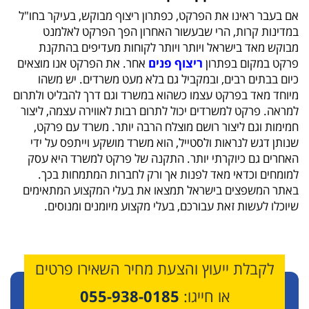
אם בעבר ראינו את הפרקט, כפתרון ריצוף מבוקש, בעיקר בחו"ל
במדינות קרות, הרי שבעשור האחרון הפך הפרקט לאלמנט
מבוקש מאד בישראל ויותר ויותר לקוחות מעדיפים בהתקנת
פרקט במקום בפתרון
ריצוף פנים
אחר. את הפרקט אנו מוצאים
כיום בבתים רבים, ובמקביל גם בלא מעט משרדים. יש משהו
מיוחד מאד בפרקט עצמו כשהוא במשרד וגם דרך להבליט ולתרום
למראה. פרקט למשרדים יכול לתרום רבות לאווירה עצמה, ליצור
חמימות וגם ליצור רושם מוצלח הרבה יותר. משרד עם פרקט,
שנותן דגש לנראות ולסטייל, הוא משרד מושקע וייתפס על ידי
האחרים גם כיוקרתי יותר. התקנה של פרקט למשרד היא עסק
למומחים וכדאי מאד לפנות אך ורק לחברות המתמחות בכך.
באתר המשפצים בישראל תמצאו את בעלי המקצוע המתאימים
שיוכלו לעשות זאת עבורכם, בעלי מקצוע מיומנים ומנוסים.
לקבלת ייעוץ והצעת מחיר השאירו פרטים
או חייגו:
055-938-0185