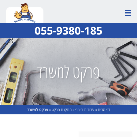
055-9380-185
פרקט למשרד
דף הבית
»
עבודות ריצוף
»
התקנת פרקט
»
פרקט למשרד