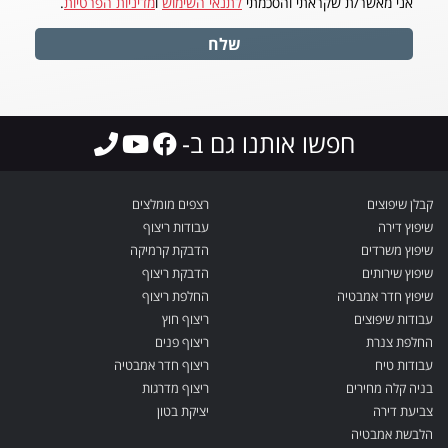
אני מאשר/ת שקראתי והסכמתי
לתנאי השימוש
ו
מדיניות הפרטיות
.
שלח
חפשו אותנו גם ב-
קבלן שיפוצים
רצפים מומלצים
שיפוץ דירה
עבודות ריצוף
שיפוץ משרדים
הדבקת קרמיקה
שיפוץ שירותים
הדבקת ריצוף
שיפוץ חדר אמבטיה
החלפת ריצוף
עבודות שיפוצים
ריצוף חוץ
החלפת צנרת
ריצוף פנים
עבודות טיח
ריצוף חדר אמבטיה
בניה קלה מחירים
ריצוף מדרגות
צביעת דירה
יציקת בטון
הלבשת אמבטיה