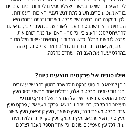
לקו העיצובי השולט. במשרד שאליו מגיעים לקוחות רבים ועובדים
בו לא מעט עובדים, חשוב לתת דגש לעניין האיכות והעמידות.
ולכן, במקרה כזה, בחירה של פרקט באיכות וברמה גבוהה היא
הכרחית והיא זו שתבטיח מענה לאורך שנים. מעבר לכך, כדאי גם
להתייחס לסגנון העיצובי, כלומר – האם ועד כמה תורם אותו
פרקט לנראות החלל. כדאי לבחור גוון מתאים שייצור חלל מרווח
וחמים, או, אם מדובר בחדרים גדולים מאד, פרקט בגוון כהה
בהחלט יעשה את העבודה וישתלב כהלכה.
אילו סוגים של פרקטים מוצעים כיום?
ניתן למצוא כיום סוגי פרקטים למשרד במגוון רחב של עיצובים
וסגנונות שונים. פרקטים אלה, נבדלים אחד מהשני בסוג העץ
עצמו, המשפיע באופן ישיר על הנראות של הפרקט וגם על
העיצוב המתקבל. ברשימה זו נמצא: פרקט מעץ אלון, פרקט מעץ
אדר, פרקט מעץ דובדבן, מעץ טאוארי, מעץ קמפאס, מעץ אשור,
מעץ טיק, מעץ מרבאו, מעץ במבוק, מעץ סקוויה ברזילאית ועוד
ועוד. לכל עץ מאפיינים שונים וכל אחד מספק מענה לצרכים