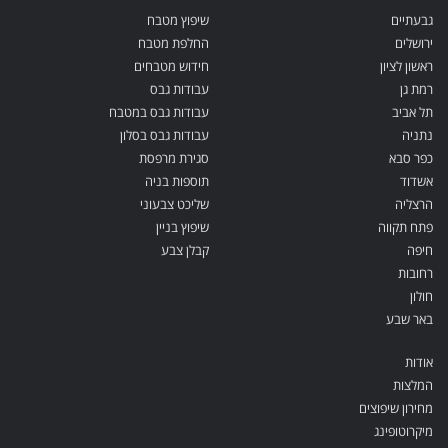
גבעתיים
שיפוץ מטבח
ירושלים
החלפת מטבח
ראשון לציון
חידוש מטבחים
רמת גן
עבודות גבס
תל אביב
עבודות גבס במטבח
נתניה
עבודות גבס בסלון
כפר סבא
סגירת מרפסת
אשדוד
תוספות בניה
הרצליה
שליכט צבעוני
פתח תקווה
שיפוץ בניין
חיפה
קבלן צבע
רחובות
חולון
באר שבע
אודות
המלצות
מחירון שיפוצים
מיקרוטופינג