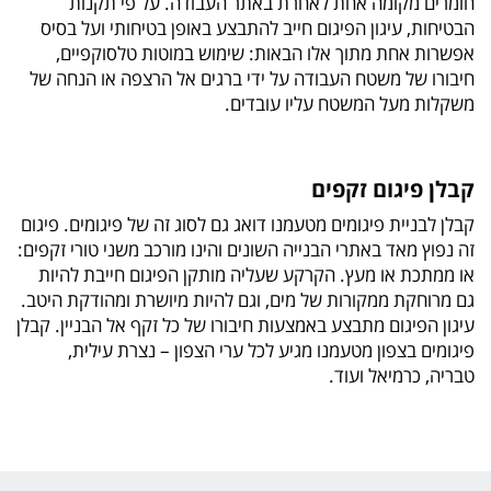
חומרים מקומה אחת לאחרת באתר העבודה. על פי תקנות
הבטיחות, עיגון הפיגום חייב להתבצע באופן בטיחותי ועל בסיס
אפשרות אחת מתוך אלו הבאות: שימוש במוטות טלסוקפיים,
חיבורו של משטח העבודה על ידי ברגים אל הרצפה או הנחה של
משקלות מעל המשטח עליו עובדים.
קבלן פיגום זקפים
קבלן לבניית פיגומים מטעמנו דואג גם לסוג זה של פיגומים. פיגום
זה נפוץ מאד באתרי הבנייה השונים והינו מורכב משני טורי זקפים:
או ממתכת או מעץ. הקרקע שעליה מותקן הפיגום חייבת להיות
גם מרוחקת ממקורות של מים, וגם להיות מיושרת ומהודקת היטב.
עיגון הפיגום מתבצע באמצעות חיבורו של כל זקף אל הבניין. קבלן
פיגומים בצפון מטעמנו מגיע לכל ערי הצפון – נצרת עילית,
טבריה, כרמיאל ועוד.