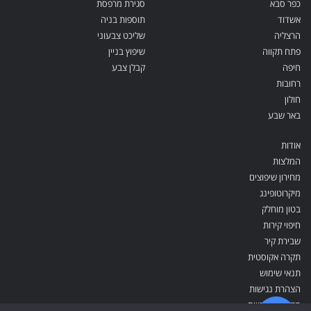
כפר סבא
סגירת מרפסת
אשדוד
תוספות בניה
הרצליה
שליכט צבעוני
פתח תקווה
שיפוץ בניין
חיפה
קבלן צבע
רחובות
חולון
באר שבע
אודות
המלצות
מחירון שיפוצים
מיקרוטופינג
בטון מוחלק
חיפוי קירות
שבירת קיר
תקרה אקוסטית
תנאי שימוש
הצהרת נגישות
מדיניות פרטיות