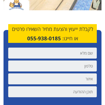
לקבלת ייעוץ והצעת מחיר השאירו פרטים
או חייגו:
055-938-0185