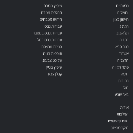
גבעתיים
שיפוץ מטבח
ירושלים
החלפת מטבח
ראשון לציון
חידוש מטבחים
רמת גן
עבודות גבס
תל אביב
עבודות גבס במטבח
נתניה
עבודות גבס בסלון
כפר סבא
סגירת מרפסת
אשדוד
תוספות בניה
הרצליה
שליכט צבעוני
פתח תקווה
שיפוץ בניין
חיפה
קבלן צבע
רחובות
חולון
באר שבע
אודות
המלצות
מחירון שיפוצים
מיקרוטופינג