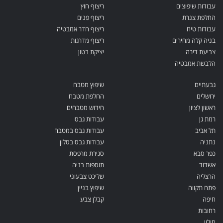
עבודות שיפוצים
ריצוף חוץ
החלפת צנרת
ריצוף פנים
עבודות טיח
ריצוף חדר אמבטיה
בניה קלה מחירים
ריצוף מדרגות
צביעת דירה
יציקת בטון
הלבשת אמבטיה
גבעתיים
שיפוץ מטבח
ירושלים
החלפת מטבח
ראשון לציון
חידוש מטבחים
רמת גן
עבודות גבס
תל אביב
עבודות גבס במטבח
נתניה
עבודות גבס בסלון
כפר סבא
סגירת מרפסת
אשדוד
תוספות בניה
הרצליה
שליכט צבעוני
פתח תקווה
שיפוץ בניין
חיפה
קבלן צבע
רחובות
חולון