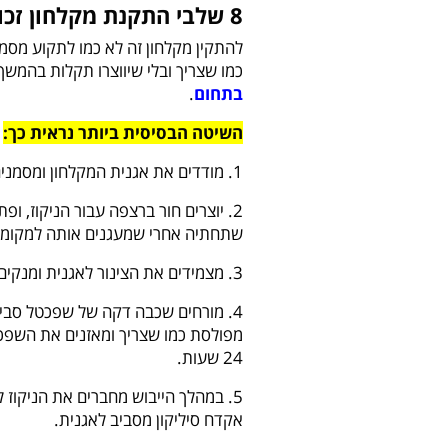
8 שלבי התקנת מקלחון זכוכית פינתי
להתקין מקלחון זה לא כמו לתקוע מסמר
כמו שצריך ובלי שיווצרו תקלות בהמשך,
בתחום
.
השיטה הבסיסית ביותר נראית כך:
1. מודדים את אגנית המקלחון ומסמנים אותה על גבי הרצפה, כמו גם את המיקום של הניקוז.
2. יוצרים חור ברצפה עבור הניקוז, ו
שתחתיה אחרי שמעגנים אותה למקומה.
3. מצמידים את הצינור לאגנית ומנקים היטב את השטח שבו מציבים אותה.
4. מורחים שכבה דקה של שפכטל סביב
מפולסת כמו שצריך ומאזנים את השפכט
24 שעות.
5. במהלך הייבוש מחברים את הניקוז לב
אקדח סיליקון מסביב לאגנית.