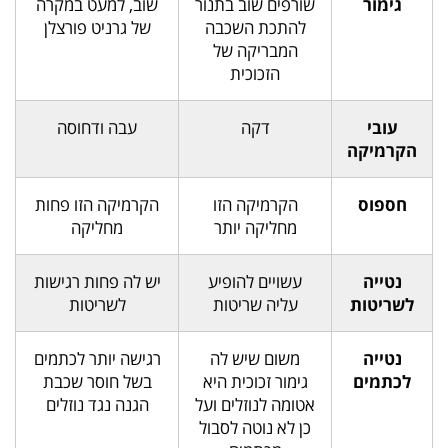
גימור
שורפים שוב בתנור
שוב, למעט במקרה
להתכת השכבה
של גרניט פורצלן
המבריקה של
הזכוכית
עובי
דקה
עבה ודחוסה
הקרמיקה
חספוס
הקרמיקה הזו
הקרמיקה הזו פחות
מחליקה יותר
מחליקה
נטייה
עשויים להופיע
יש לה פחות רגישות
לשריטות
עליה שריטות
לשריטות
נטייה
משום שיש לה
רגישה יותר לכתמים
לכתמים
גימור זכוכית היא
בשל חוסר שכבת
אטומה לנוזלים ועל
הגנה נגד נוזלים
כן לא נוטה לסבול