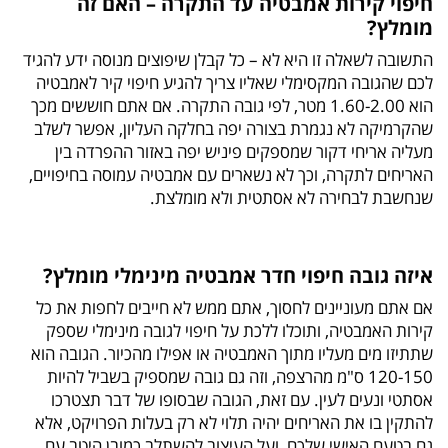
חיפוי קירות אמבטיה עד התקרה – האם זה
מומלץ?
התשובה לשאלה זו היא לא – כל קבלן שיפוצים מנוסה ידע להגיד
לכם שהגובה המקסימלי שאליו צריך להגיע חיפוי קיר לאמבטיה
הוא 1.60-2.00 מטר, לפי גובה התקרה. אם אתם חוששים מכך
שהקרמיקה לא נגמרת בצורה יפה בחלקה העליון, אפשר לשלב
מעליה אריחי דקור שמספקים פיניש יפה באזור ההפרדה בין
האריחים לתקרה, וכך לא נשארים עם אמבטיה עמוסה בחיפויים,
שנחשבת לבחירה לא אסתטית ולא מומלצת.
איזה גובה חיפוי חדר אמבטיה מינימלי מומלץ?
אם אתם מעוניינים לחסוך, אתם ממש לא חייבים לחפות את כל
קירות האמבטיה, ותוכלו ללכת על חיפוי לגובה מינימלי שספק
שתתיזו מים מעליו מתוך האמבטיה או אפילו מהכיור. הגובה הוא
120-150 ס"מ מהרצפה, וזה גם גובה שמספיק בשביל להיות
אסתטי ונעים לעין. עם זאת, הגובה שבסופו של דבר תצטרכו
להתקין בו את האריחים יהיה תלוי לא רק בעלות הפרויקט, אלא
גם בטעם האישי שלכם, ועל העיצוב להשתלב כמובן היטב עם