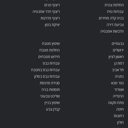
החלפת צנרת
ריצוף פנים
עבודות טיח
ריצוף חדר אמבטיה
בניה קלה מחירים
ריצוף מדרגות
צביעת דירה
יציקת בטון
הלבשת אמבטיה
גבעתיים
שיפוץ מטבח
ירושלים
החלפת מטבח
ראשון לציון
חידוש מטבחים
רמת גן
עבודות גבס
תל אביב
עבודות גבס במטבח
נתניה
עבודות גבס בסלון
כפר סבא
סגירת מרפסת
אשדוד
תוספות בניה
הרצליה
שליכט צבעוני
פתח תקווה
שיפוץ בניין
חיפה
קבלן צבע
רחובות
חולון