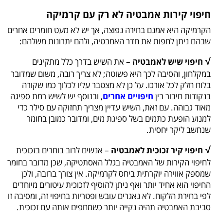
חיפוי קירות אמבטיה לא רק עם קרמיקה
הקרמיקה היא אמנם בחירה נפוצה, אך יש לא מעט חומרים אחרים
שבהם ניתן לחפות את חדר האמבטיה, ולהם יתרונות משלהם:
√
חיפוי שיש לאמבטיה
– את השיש בדרך כלל מתקינים
במקלחון, והסיבה לכך היא פשוטה; לא צריך רובה, משום שמדובר
בלוח חלק לכל אורכו. על כן לא מצטבר עליו לכלוך כמו שקורה
בנקודות חיבור בין
חיפויים אחרים
, ובנוסף יש לשיש רמת ספיגה
מאוד גבוהה. עם זאת, השיש עדיין מצריך תחזוקה עם סילר כדי
למנוע הופעת כתמים בשל ספיגת מים, ומדובר כמובן בחומר
שנחשב ליקר יחסית.
√
חיפוי קיר זכוכית לאמבטיה
– אנשים לרוב בוחרים בזכוכית
לחיפוי הקירות של האמבטיה בגלל האסתטיקה, שכן מדובר בחומר
שמספק אווירה יוקרתית ביחס לקרמיקה. אין צורך ברובה, ולכן
החיפוי הוא אחיד יותר ואף ניתן להוסיף לזכוכית עיטורים מיוחדים
לפי בחירת הלקוח. לא נאגרים עובש ופטריות בחיפוי זה, ומסיבה זו
סביבת האמבטיה תהיה נקייה יותר כשמחפים אותה עם זכוכית.