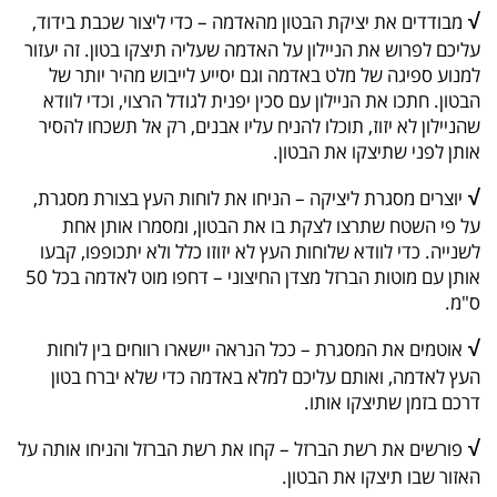
√
מבודדים את יציקת הבטון מהאדמה – כדי ליצור שכבת בידוד,
עליכם לפרוש את הניילון על האדמה שעליה תיצקו בטון. זה יעזור
למנוע ספיגה של מלט באדמה וגם יסייע לייבוש מהיר יותר של
הבטון. חתכו את הניילון עם סכין יפנית לגודל הרצוי, וכדי לוודא
שהניילון לא יזוז, תוכלו להניח עליו אבנים, רק אל תשכחו להסיר
אותן לפני שתיצקו את הבטון.
√
יוצרים מסגרת ליציקה – הניחו את לוחות העץ בצורת מסגרת,
על פי השטח שתרצו לצקת בו את הבטון, ומסמרו אותן אחת
לשנייה. כדי לוודא שלוחות העץ לא יזוזו כלל ולא יתכופפו, קבעו
אותן עם מוטות הברזל מצדן החיצוני – דחפו מוט לאדמה בכל 50
ס"מ.
√
אוטמים את המסגרת – ככל הנראה יישארו רווחים בין לוחות
העץ לאדמה, ואותם עליכם למלא באדמה כדי שלא יברח בטון
דרכם בזמן שתיצקו אותו.
√
פורשים את רשת הברזל – קחו את רשת הברזל והניחו אותה על
האזור שבו תיצקו את הבטון.