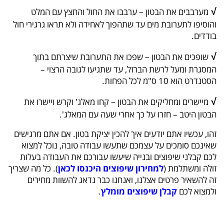
√
מערבבים את הבטון – ערבבו את החול והחצץ עם המלט
והוסיפו לתערובת מים עד שתהפוך לאחידה ולא תראו גרגירי חול
בודדים.
√
שופכים את הבטון – שפכו את התערובת שיצרתם בתוך
המסגרת ומעל לרשת הברזל, עד שתגיעו לגובה הרצוי –
הסטנדרט הוא 10 ס"מ לכל הפחות.
√
מיישרים ומחליקים את הבטון – קחו מאלג' וקרש ויישרו את
הבטון היטב – חזרו על כך אחרי שעה עם המאלג'.
זהו, עכשיו אתם יודעים איך להכין יציקת בטון. אם אתם מרגישים
שאינכם סומכים על עצמכם שתעשו עבודה טובה, נוכל למצוא
לכם קבלני שיפוצים ובנייה שיעשו עבורכם את העבודה בעלות
זולה ומשתלמת (
למחירון שיפוצים היכנסו לכאן
). כל מה שצריך
זה להשאיר פרטים אצלנו, ואנחנו כבר נדאג להשוות מחירים
ולמצוא לכם
קבלן שיפוצים מומלץ
.