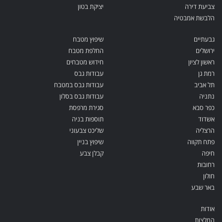
צביעת דירה
יציקת בטון
הלבשת אמבטיה
גבעתיים
שיפוץ מטבח
ירושלים
החלפת מטבח
ראשון לציון
חידוש מטבחים
רמת גן
עבודות גבס
תל אביב
עבודות גבס במטבח
נתניה
עבודות גבס בסלון
כפר סבא
סגירת מרפסת
אשדוד
תוספות בניה
הרצליה
שליכט צבעוני
פתח תקווה
שיפוץ בניין
חיפה
קבלן צבע
רחובות
חולון
באר שבע
אודות
המלצות