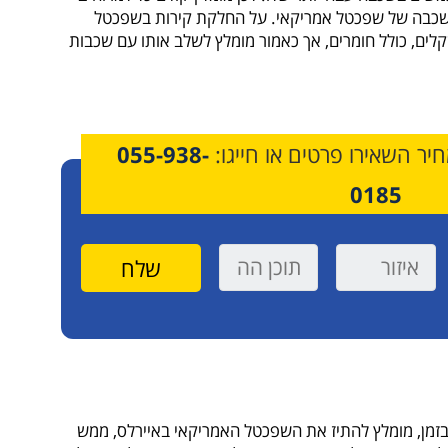
 שכבה של שפכטל אמריקאי. על החלקת קירות בשפכטל
קאי למ"ר מחיר ינוע בין 55-75 שקלים, כולל חומרים, אך כאמור מומלץ לשלב אותו עם שכבות
יר השאירו פרטים או חייגו:
055-938-
0185
בזמן, מומלץ להתיז את השפכטל האמריקאי באיירלס, ממש