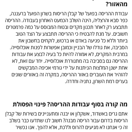
מהאזור?
עבודת ההריסה בפועל של קבלן הריסות בשרון הפועל ברעננה,
כפר סבא והרצליה, הינה השלב הכמעט האחרון בעבודה. ההריסה
תתבצע רק לאחר תכנון מקדים ובטוח המבוסס על כמה פרמטרים
חשובים. על מנת להבטיח כי ההריסה תתבצע על הצד הטוב
ביותר וללא כל פגיעה באדם או ברכוש, לוקחים בחשבון את
הסביבה, את גודלו של הבניין וכמובן אפשרות לפנות אוכלוסייה.
במרבית המקרים, לא אמורה להיות כל בעיה לבצע את עבודות
ההריסה גם בסביבה בה מתגוררת אוכלוסייה. יחד עם זאת, לא
אחת ישנן המלצות הניתנות על ידי גורמי אכיפה המבקשים
להזהיר את העוברים באזור ההריסה, במקרה זה באזורים שונים
בערים רמת השרון, נתניה וחדרה.
מה קורה בסוף עבודות ההריסה? פינוי הפסולת
אתם גרים באשדוד, אשקלון או יבנה ומתעניינים בשירות של קבלן
הריסות בדרום עבור הריסה מבנה? חשוב לנו שתדעו כבר בשלב
זה כי אנחנו לא מגיעים להרוס וללכת, אלא להפך. אנו נכשיר