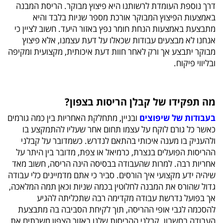
דרך נוספת העומדת לרשותנו היא פיצוץ מבוקר. הריסת המבנה
באמצעות הפיצוץ המבוקר אורכת מספר שניות בלבד והיא
מתבצעת באמצעות הנחת חומר נפץ באזור היעד. חשוב לציין כי
אנחנו לא מבצעים עבודות שכאלו על דעת עצמנו, אלא פיצוץ
מבוקר יתבצע אך ורק לאחר חוות דעת איכותית, מקצועית ומקיפה
ובליווי פיקוח.
מה תפקידו של קבלן הריסות בצפון?
בעבודות של שיפוצים
ובניין, מתחלקת האחריות בין כמה גורמים
כאשר כל גורם לוקח על עצמו תחום אחר שעליו להתמקצע בו
ולהעניק בו מענה איכותי בהתאם לנדרש. כשמדובר על קבלני
ההריסות הפועלים בנצרת, כרמיאל או צפת, מדובר בין היתר על
אחריות רבה. למרות שהעבודה בבסיסה הינה הריסה, חשוב מאד
שיהיה ידע מקצועי איך הורסים. סביר כי אתם מדמיינים כלי עבודה
גדול שהורס את המבנה לחלוטין בכמה שניות וכאן תמה המלאכה,
אך בפועל נדרשת עבודה מקדימה רבה שתכליתה להגיע
להסכמה לגבי אופי ההריסה, תוך לקיחת הסביבה בה מתבצעת
העבודה בחשבון. קבלני ההריסות שלנו באזור הצפון משרתים את