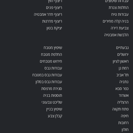
עבודות שיפוצים
ריצוף חוץ
החלפת צנרת
ריצוף פנים
עבודות טיח
ריצוף חדר אמבטיה
בניה קלה מחירים
ריצוף מדרגות
צביעת דירה
יציקת בטון
הלבשת אמבטיה
גבעתיים
שיפוץ מטבח
ירושלים
החלפת מטבח
ראשון לציון
חידוש מטבחים
רמת גן
עבודות גבס
תל אביב
עבודות גבס במטבח
נתניה
עבודות גבס בסלון
כפר סבא
סגירת מרפסת
אשדוד
תוספות בניה
הרצליה
שליכט צבעוני
פתח תקווה
שיפוץ בניין
חיפה
קבלן צבע
רחובות
חולון