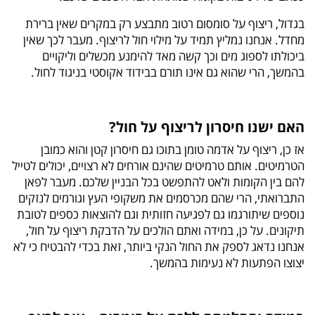
בגדול, ריצוף על סומסום רטוב מתבצע רק במקרים שאין ברירת
מחדל. אנחנו נמליץ תמיד על מילוי חול לריצוף. מעבר לכך שאין
ביכולתו לספוג מים וכך קשה מאד להימנע מכשלים וליקויים
בהמשך, הרי שהוא גם אינו תורם בבידוד אקוסטי בניגוד לחול.
האם ישנו חיסרון לריצוף על חול?
אז כן, ריצוף על אדמה טומן בתוכו גם חיסרון קטן והוא כמובן
הטרמיטים. אותם טרמיטים שהינם אורחים לא רצויים, יכולים לטייל
להם בין הקומות ולאט להתפשט בכל הבניין שלכם. מעבר לפאן
התברואתי, הרי שהם מכרסמים את משקופי העץ וגורמים לנזקים
נוספים שיתורגמו גם לפגיעה חזותית וגם להוצאות כספים לטובת
תיקונים. על כן, במידה ואתם הולכים על הדבקת ריצוף על חול,
אנחנו נדאג לספק את החול הנקי ביותר, זאת בכדי להבטיח כי לא
יצוצו הפתעות לא נעימות בהמשך.