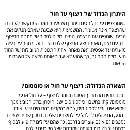
היתרון הגדול של ריצוף על חול
כשמרצפים על חול זוכים ביתרון משמעותי מאד המתקשר לעובדה
שהרצפה אינה אטומה. המשמעות היא שבעת שאתם מנקים את
הבית ושוטפים את הרצפה, המים יכולים לחדור אל מתחת הריצוף.
יחד עם זאת, מאחר ומצע הריצוף שלכם הינו חול, מדובר על בעיה
מזערית עד אפסית, זאת מאחר ואחת התכונות המובילות של החול
היא יכולת הספיגה, כך שהוא לא יעביר אותם הלאה אל השכבות
הבאות.
השאלה הגדולה: ריצוף על חול או סומסום?
רבים תוהים מה הדרך הטובה ביותר לריצוף – על חול או על
סומסום? קחו בחשבון כי לסומסום ישנו חיסרון בולט הנובע מכך
שהוא אינו יודע לספוג מים, כך שבמקרים בהם מים יגיעו איתו
במגע, הם יכולים לחלחל על לתשתית שלכם. כמובן שמים שאינם
נספגים גם אינם עוצרים בדרכם, כך שהם עלולים להופיע לבסוף
ככתם של רטיבות בקומה שמתחת אצל השכנים שלכם.