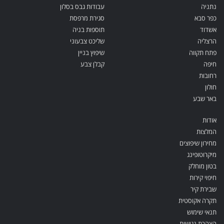
נתניה
עבודות גבס בסלון
כפר סבא
סגירת מרפסת
אשדוד
תוספות בניה
הרצליה
שליכט צבעוני
פתח תקווה
שיפוץ בניין
חיפה
קבלן צבע
רחובות
חולון
באר שבע
אודות
המלצות
מחירון שיפוצים
מיקרוטופינג
בטון מוחלק
חיפוי קירות
שבירת קיר
תקרה אקוסטית
תנאי שימוש
הצהרת נגישות