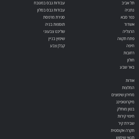
תל אביב
עבודות גבס במטבח
נתניה
עבודות גבס בסלון
כפר סבא
סגירת מרפסת
אשדוד
תוספות בניה
הרצליה
שליכט צבעוני
פתח תקווה
שיפוץ בניין
חיפה
קבלן צבע
רחובות
חולון
באר שבע
אודות
המלצות
מחירון שיפוצים
מיקרוטופינג
בטון מוחלק
חיפוי קירות
שבירת קיר
תקרה אקוסטית
תנאי שימוש