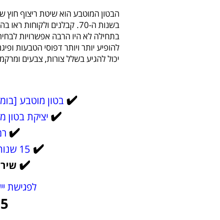
בשנות ה-70. קבלנים ולקוחות
בתחילה לא היו הרבה אפשרויות לבחיר
להופיע יותר ויותר דפוסי הטבעות ופיג
יכול להגיע בשלל צורות, צבעים ומרקמ
✔️
בטון מוטבע [בומנ
✔️
יציקת בטון מו
✔️
רמ
✔️
15 שנות ניסיון ומאות עבודות שביצענו
✔️
שירו
לפגישת ייע
85