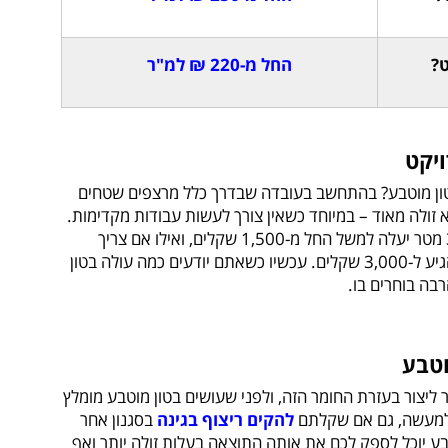
החל מ-220 ₪ למ"ר
ויקט
טון מוטבע? בהתחשב בעובדה שבדרך כלל מרצפים שטחים
 זולה מאוד – במיוחד כשאין צורך לעשות עבודות מקדימות.
מחיר בטון מוטבע לשטח בגודל 3 על 3 מטר יעלה למשל החל מ-1,500 שקלים, ואילו אם צריך
לבצע עבודות מקדימות המחיר יכול להגיע ל-3,000 שקלים. עכשיו כשאתם יודעים כמה עולה בטון
בה בוחרים בו.
וטבע
ליצור בעזרת החומר הזה, ולפני שעושים בטון מוטבע מומלץ
 למעשה, גם אם שקלתם
להקים ריצוף בגינה
בסגנון אחר
ע יוכל לספק לכם את אותה התוצאה בעלות זולה יותר ואף