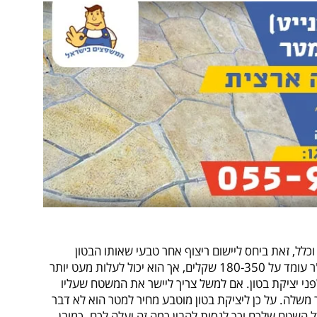
כלל, זאת ביחס ליישום ריצוף אחר טבעי שאותו הבטון
המוטבע מחקה. בטון מוטבע מחיר למ"ר עומד על 180-350 שקלים, אך הוא יכול לעלות מעט יותר
פני יציקת בטון. אם למשל צריך ליישר את המשטח שעליו
 משלה. על כן ליציקת בטון מוטבע מחיר למטר הוא לא דבר
 השטח שלכם וכך לנסות להבין כמה זה יעלה לכם. כמובן