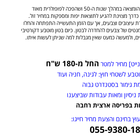
הבטון המוטבע הוא שיטת ריצוף חוץ שהומצאה במהלך שנות ה-50 ושהפכה לפופולרית מאוד
 ראו בה כדרך מצוינת להגיע לתוצאות יפות ומספקות במחיר זול.
ת עיצובים וצבעים, אך עם הזמן התעשייה התפתחה והחלו
מנטים של צבעים להחדרה לבטון. כיום בטון מוטבע דקורטיבי
ים, ולמעשה כמעט שאין מגבלות למה שניתן לעשות איתו.
החל מ-180 ש"ח
ייט] מחיר למטר
טבע לשטחי חוץ: לגינה, חניה ועוד
ת גימור בסטנדרט גבוה
ת בפריסה ארצית רחבה
וץ בחינם והצעת מחיר חייגו:
055-9380-1