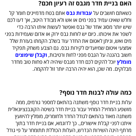
האם בניית חדר מגבס זה רעיון חכם?
כשאתם חושבים על
עבודות גבס
אתם בטח מדמיינים חומר קל
וחלש שאינו עמיד בפני מים או אש ולא מבודד היטב, אך דעו לכם
שיש יותר מסוג אחד של גבס ואפשר לעשות איתו הרבה כדי
לשפר את איכותו. כיום יש לוחות גבס ירוק או אדום שעמידות בפני
מים ואש, וניתן לאטום את החדר עוד בשלב הקמתו בעזרת שלל
אמצעי איטום שמיועדים לקירות גבס. גם הצבע משחק תפקיד
חשוב בהגנה על הגבס מפני לחות ורטיבות,
וקבלן שיפוצים
מומלץ
יוכל להקים לכם חדר מגבס שיהיה לא פחות טוב מחדר
מבלוקים. מה שכן, הוא יהיה הרבה יותר זול להקמה.
כמה עולה לבנות חדר נוסף?
עלות בניית חדר נוסף משתנה בהתאם למספר גורמים, ממה
מושפע המחיר? המחיר עבור בניית חדר בשיטה הקונבנציונאלית
משתנה מאוד בהתאם לגודל החדר ולחומרים, מומלץ להיוועץ
איתנו לפני קבלת אישורים,. כך לדוגמא, אם בניית חדר בתוך
מרתף הינה השירות הנדרש, העלות הכוללת תתומחר על פי גודל