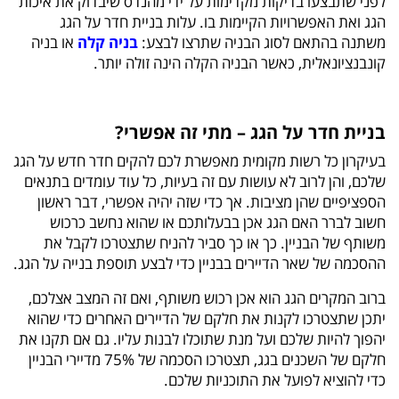
לפני שתבצעו בדיקות מקדימות על ידי מהנדס שיבדוק את איכות
הגג ואת האפשרויות הקיימות בו. עלות בניית חדר על הגג
משתנה בהתאם לסוג הבניה שתרצו לבצע:
בניה קלה
או בניה
קונבנציונאלית, כאשר הבניה הקלה הינה זולה יותר.
בניית חדר על הגג – מתי זה אפשרי?
בעיקרון כל רשות מקומית מאפשרת לכם להקים חדר חדש על הגג
שלכם, והן לרוב לא עושות עם זה בעיות, כל עוד עומדים בתנאים
הספציפיים שהן מציבות. אך כדי שזה יהיה אפשרי, דבר ראשון
חשוב לברר האם הגג אכן בבעלותכם או שהוא נחשב כרכוש
משותף של הבניין. כך או כך סביר להניח שתצטרכו לקבל את
ההסכמה של שאר הדיירים בבניין כדי לבצע תוספת בנייה על הגג.
ברוב המקרים הגג הוא אכן רכוש משותף, ואם זה המצב אצלכם,
יתכן שתצטרכו לקנות את חלקם של הדיירים האחרים כדי שהוא
יהפוך להיות שלכם ועל מנת שתוכלו לבנות עליו. גם אם תקנו את
חלקם של השכנים בגג, תצטרכו הסכמה של 75% מדיירי הבניין
כדי להוציא לפועל את התוכניות שלכם.