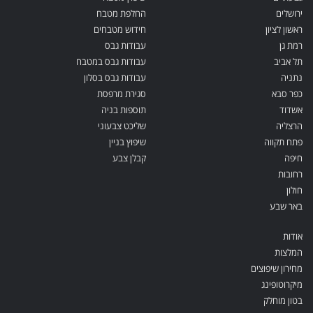
ירושלים
החלפת מטבח
ראשון לציון
חידוש מטבחים
רמת גן
עבודות גבס
תל אביב
עבודות גבס במטבח
נתניה
עבודות גבס בסלון
כפר סבא
סגירת מרפסת
אשדוד
תוספות בניה
הרצליה
שליכט צבעוני
פתח תקווה
שיפוץ בניין
חיפה
קבלן צבע
רחובות
חולון
באר שבע
אודות
המלצות
מחירון שיפוצים
מיקרוטופינג
בטון מוחלק