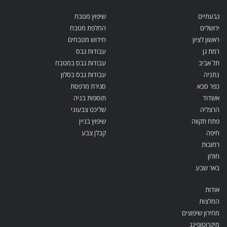
גבעתיים
שיפוץ מטבח
ירושלים
החלפת מטבח
ראשון לציון
חידוש מטבחים
רמת גן
עבודות גבס
תל אביב
עבודות גבס במטבח
נתניה
עבודות גבס בסלון
כפר סבא
סגירת מרפסת
אשדוד
תוספות בניה
הרצליה
שליכט צבעוני
פתח תקווה
שיפוץ בניין
חיפה
קבלן צבע
רחובות
חולון
באר שבע
אודות
המלצות
מחירון שיפוצים
מיקרוטופינג