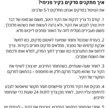
איך מתקנים סדקים בקיר פנימי?
את הטיפול בסדקים אנחנו מחלקים ל-5 שלבים:
1. קודם כל צריך לנקות את הקיר היטב, משום שבסופו של דבר
יהיה צורך לצבוע את הקיר, ולא נרצה לעשות זאת כשהוא מלוכלך.
פשוט מעבירים מטלית לחה על האזור ומחכים לייבוש מלא.
2. בעזרת שפכטל וחומר שמיועד לאיטום סדקים, כמו למשל
אבקת קלסימו של טמבור, ממלאים סדקים וחורים בקירות. צריך
לדחוס את התערובת כמו שצריך לתוך הסדק, למלא אותו ולכסות
את השטח שסביבו.
3. לאחר שעה-שעתיים, כשהחומר התייבש, יש צורך לשייף את
הקיר עד שהוא מקבל מרקם חלק או מחוספס – בהתאם למרקם
המקורי של הקיר.
4. מנקים את הקיר מלכלוך ומיישמים חומר מקשר שיאפשר לצבע
להיתפס עליו היטב. לאחר מכן צריך לחכות 24 שעות כדי שהחומר
יתייבש.
5. אחרי שהחומר המקשר התייבש, צובעים את הקיר – לעיתים יש