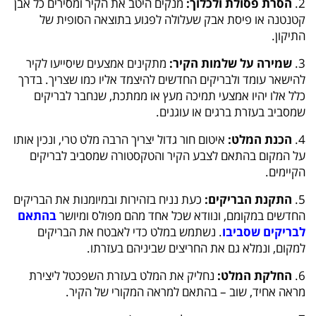
2.
הסרת פסולת ולכלוך:
מנקים היטב את הקיר ומסירים כל אבן
קטנטנה או פיסת אבק שעלולה לפגוע בתוצאה הסופית של
התיקון.
3.
שמירה על שלמות הקיר:
מתקינים אמצעים שיסייעו לקיר
להישאר עומד ולבריקים החדשים להיצמד אליו כמו שצריך. בדרך
כלל אלו יהיו אמצעי תמיכה מעץ או ממתכת, שנחבר לבריקים
שמסביב בעזרת ברגים או עוגנים.
4.
הכנת המלט:
איטום חור גדול יצריך הרבה מלט טרי, ונכין אותו
על המקום בהתאם לצבע הקיר והטקסטורה שמסביב לבריקים
הקיימים.
5.
התקנת הבריקים:
כעת נניח בזהירות ובמיומנות את הבריקים
החדשים במקומם, ונוודא שכל אחד מהם מפולס ומיושר
בהתאם
לבריקים שסביבו
. נשתמש במלט כדי לאבטח את הבריקים
למקום, ונמלא גם את החריצים שביניהם בעזרתו.
6.
החלקת המלט:
נחליק את המלט בעזרת השפכטל ליצירת
מראה אחיד, שוב – בהתאם למראה המקורי של הקיר.