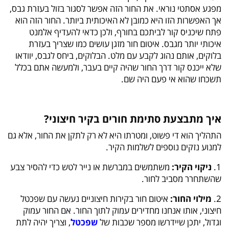
מפגע אסתטי נוראי. את החור הזה אפשר לסגור בזול בעזרת גבס,
אך האפשרות הזו היא כמובן לא האיכותית ביותר. החור הזה הוא
פתח שיכניס קור לביתכם בחורף, ולכן כדאי להעדיף אלמנט
איכותי יותר מגבס. איטום חור מזגן עושים כמו שצריך בעזרת
בלוקים, אותם נהוג לקבע עם מלט. הבלוקים, ביחס לגבס, יוודאו
שלא ייכנס קור דרך החור שהיה קיים בעבר, ולמעשה אתם בכלל
תשכחו שהוא אי פעם היה שם.
איך מתבצעת סתימת חורים בקיר חיצוני?
התהליך הוא די פשוט, ומטרתו היא לא רק לתקן את החור, אלא גם
למנוע נזקים נוספים לשלמות הקיר.
1.
ניקוי הקיר:
משתמשים במברשת או נייר לטש כדי להסיר צבע
שהשתחרר מסביב לחור.
2.
מילוי החור:
איטום חור בקירות חיצוניים נעשה עם שפכטל
חיצוני, אותו אנחנו מחדירים עמוק לתוך החור. אם החור עמוק
וגדול, יתכן שיידרשו מספר שכבות של
שפכטל
, וצריך יהיה לתת