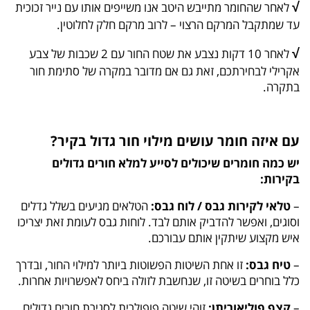
√
לאחר שהחומר מתייבש היטב אנו משייפים אותו עם נייר זכוכית
עד שמתקבל המרקם הרצוי – לרוב מרקם חלק לחלוטין.
√
לאחר 10 דקות נצבע את שטח החור עם 2 שכבות של צבע
אקרילי לבחירתכם, זאת גם אם מדובר במקרה של סתימת חור
בתקרה.
עם איזה חומר עושים מילוי חור גדול בקיר?
יש כמה חומרים שיכולים לסייע למלא חורים גדולים
בקירות:
–
טלאי לקירות גבס / לוח גבס:
הטלאים מגיעים בשלל גדלים
וסוגים, ואפשר להדביק אותם לבד. לוחות גבס לעומת זאת יצריכו
איש מקצוע שיתקין אותם עבורכם.
–
טיח גבס:
זו אחת השיטות הפשוטות ביותר למילוי החור, ובדרך
כלל בוחרים בשיטה זו, שנחשבת לזולה ביחס לאפשרויות אחרות.
–
קצף פוליאוריתן:
זוהי שיטה פופולרית לסגירת חורים גדולים