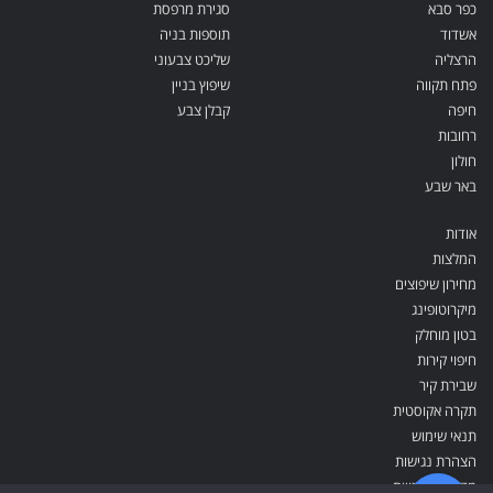
כפר סבא
סגירת מרפסת
אשדוד
תוספות בניה
הרצליה
שליכט צבעוני
פתח תקווה
שיפוץ בניין
חיפה
קבלן צבע
רחובות
חולון
באר שבע
אודות
המלצות
מחירון שיפוצים
מיקרוטופינג
בטון מוחלק
חיפוי קירות
שבירת קיר
תקרה אקוסטית
תנאי שימוש
הצהרת נגישות
מדיניות פרטיות