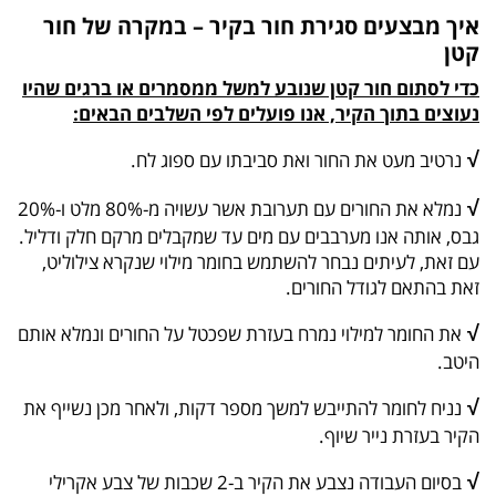
איך מבצעים סגירת חור בקיר – במקרה של חור
קטן
כדי לסתום חור קטן שנובע למשל ממסמרים או ברגים שהיו
נעוצים בתוך הקיר, אנו פועלים לפי השלבים הבאים:
√
נרטיב מעט את החור ואת סביבתו עם ספוג לח.
√
נמלא את החורים עם תערובת אשר עשויה מ-80% מלט ו-20%
גבס, אותה אנו מערבבים עם מים עד שמקבלים מרקם חלק ודליל.
עם זאת, לעיתים נבחר להשתמש בחומר מילוי שנקרא צילוליט,
זאת בהתאם לגודל החורים.
√
את החומר למילוי נמרח בעזרת שפכטל על החורים ונמלא אותם
היטב.
√
נניח לחומר להתייבש למשך מספר דקות, ולאחר מכן נשייף את
הקיר בעזרת נייר שיוף.
√
בסיום העבודה נצבע את הקיר ב-2 שכבות של צבע אקרילי