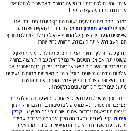
אנחנו זמינים לכם בזמינות מלאה בחורף ומאפשרים לכם לתאם
איתנו גם בהתראה קצרה מאד!
כמו כן, המחירים המוצעים בעונת החורף הינם זולים יותר. אנו
שמחים
להציע מחירון נוח
אפילו יותר מזה הקיים אצלנו עם
שיפוצים הנערכים לאורך כל החורף – הכל כדי להבטיח לכם חורף
חם. העבודה? אותה העבודה. הרווח? גדול יותר!
בנוסף, כל תהליך בחירת הכלים הסניטרים לדוגמא או הריצוף,
פשוט יותר. אם אנו מגיעים אליכם לקראת עבודות ריצוף בחורף,
הרי שרכישת האריחים היא באחריותכם. על כן, בעת שתגיעו אל
אולמות התצוגה השונים, תוכלו ליהנות מאולמות מרווחים ונעימים
יותר בהשוואה לאולמות בקיץ – זאת מאחר ופחות אנשים
מתעניינים לגבי חומרים שונים בתקופה זו.
יתרון נוסף שיש לכם עם השיפוץ החורפי הוא עבודה יעילה יותר
עם עבודות מסוימות – כמו טיפול ברטיבות בדירה בחורף. המון
פעמים מתבצעות עבודות איטום שונות בעונת הקיץ ע"י
קבלן
איטום
, כך שלא ניתן לדעת מה טיבן ועד כמה העבודה עמידה.
מנגד, בעת שעבודת האיטום או הטיפול ברטיבות מתבצעת