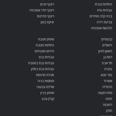
החלפת צנרת
ריצוף פנים
עבודות טיח
ריצוף חדר אמבטיה
בניה קלה מחירים
ריצוף מדרגות
צביעת דירה
יציקת בטון
הלבשת אמבטיה
גבעתיים
שיפוץ מטבח
ירושלים
החלפת מטבח
ראשון לציון
חידוש מטבחים
רמת גן
עבודות גבס
תל אביב
עבודות גבס במטבח
נתניה
עבודות גבס בסלון
כפר סבא
סגירת מרפסת
אשדוד
תוספות בניה
הרצליה
שליכט צבעוני
פתח תקווה
שיפוץ בניין
חיפה
קבלן צבע
רחובות
חולון