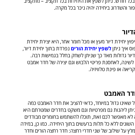
בכל חודש. ניתן לשפץ את היחידות בכל תקציב – מתקציב
ור והשדרוג ביחידה יהיה ניכר בכל מקרה.
דיור
ץ יחידת דיור מעץ או מכל חומר אחר, היא יצירת יחידת
ס איך ניתן
לשפץ יחידת הורים
נפרדת בתוך יחידת דיור,
דיור גדולות מאד כך שניתן לשחק בחלל בגמישות רבה.
י לשינה, לאחסנת פריטי הלבוש וגם יצירה של חדר אמבט
ריאה או פינת טלוויזיה.
חדר האמבט
דל שאינו גדול במיוחד, כדאי להציב את חדר האמבט כמה
 ניתן ליהנות גם מפרטיות וגם משקט בחדרים שמטרתם היא
ה לא מאפשר לכם זאת, תוכלו להשתמש בחומרים מבודדים
השונים ללא כל תלות ברעשים בתוך היחידה. כמו כן, במידה
לץ על שילוב של שני חדרי רחצה: חדר רחצה הורים וחדר