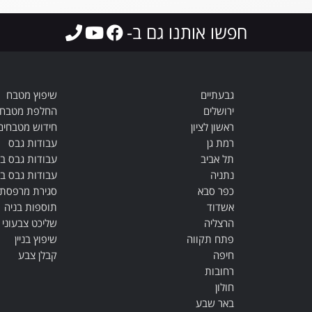
חפשו אותנו גם ב-
גבעתיים
שיפוץ מטבח
ירושלים
החלפת מטבח
ראשון לציון
חידוש מטבחים
רמת גן
עבודות גבס
תל אביב
עבודות גבס ב
נתניה
עבודות גבס בס
כפר סבא
סגירת מרפסת
אשדוד
תוספות בניה
הרצליה
שליכט צבעוני
פתח תקווה
שיפוץ בניין
חיפה
קבלן צבע
רחובות
חולון
באר שבע