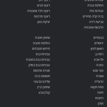
החלפת צנרת
ריצוף פנים
עבודות טיח
ריצוף חדר אמבטיה
בניה קלה מחירים
ריצוף מדרגות
צביעת דירה
יציקת בטון
הלבשת אמבטיה
גבעתיים
שיפוץ מטבח
ירושלים
החלפת מטבח
ראשון לציון
חידוש מטבחים
רמת גן
עבודות גבס
תל אביב
עבודות גבס במטבח
נתניה
עבודות גבס בסלון
כפר סבא
סגירת מרפסת
אשדוד
תוספות בניה
הרצליה
שליכט צבעוני
פתח תקווה
שיפוץ בניין
חיפה
קבלן צבע
רחובות
חולון