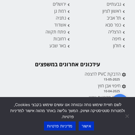
גבעתיים
ירושלים
ראשון לציון
רמת גן
תל אביב
נתניה
כפר סבא
אשדוד
הרצליה
פתח תקווה
חיפה
רחובות
חולון
באר שבע
עידכונים אחרונים במשפצים
הדבקת PVC לרצפה
15-05-2025
חיפוי אבן חוץ
10-04-2025
חיפוי מדרגות שיש
10-04-2025
לשם חוויית שימוש נוחה ובטוחה אנו עושים שימוש בקבצי Cookies,
חיפוי קיר שעם
ולמטרות סטטיסטיקה ושיווק. המשך גלישה באתר מהווה אישור למדיניות
21-03-2025
פרטיות.
צביעת דירה בחדרה
אישור
מדיניות פרטיות
03-03-2025