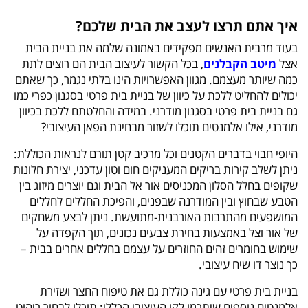
איך אתם תרצו לעצב את הבית שלכם?
בעוד מרבית האנשים מפקידים באמונה שלמה את בניית הבית
אצל
מיטב הקבלנים
, בכל הקשור לעיצוב הבית הם רוצים לתת
כמה שיותר מעצמם. מגוון האפשרויות הינו בלתי נגמר, כך שאתם
יכולים להחליט ללכת על כיוון של בניית בית פרטי בסגנון כפרי כמו
גם בניית בית פרטי בסגנון מודרני. במידה והחלטתם ללכת בכיוון
מודרני, אילו אלמנטים תוכלו לשזור מבחינת הפאן העיצובי?
היופי חבוי בדברים הקטנים וכל מרכיב קטן תורם לנראות הכוללת:
ניתן לשלב קירות בריקים המעניקים חום וטון עדכני, יצירת חלונות
שקופים בחלל הסלון המכניסים אור אל הבית וגם יוצרים מיזוג בין
הטבע שבחוץ ובין המודרנה שבפנים, והפיכת החללים לחללים
המושפעים מהתרבות האורבנית-מתועשת. ניתן לבצע משחקים
של אור וצל באמצעות בחירת צבעים נכונים, תוך הקפדה על
שימוש בחומרים זהים החוזרים על עצמם בחללים אחרים בבית –
כך נוצר דו שיח עיצובי.
בניית בית פרטי עם גינה כוללת גם את טיפוח החצר ושזירת
אלמנטים נוספים שיתרמו לקו העיצובי הכללי: תוכלו לבחור ריהוט