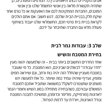
אנחנו מקפידים לבצע תיאומים בין כל הגורמים המעורבים, כך
שתהיה תקשורת מלאה בין אנשי החשמל שלנו ובין אנשי
המזגנים, החברות המתקינות לכם את האזעקות או כל גורם אחר
שיקח חלק בבניית הבית שלכם. דגש חשוב: אם אתם הולכים
לקראת בניית בית פרטי חכם, החשמלאי שלנו יעבוד בשיתוף
פעולה מלא עם החברה שתיבחר על ידכם.
שלב 3: עבודות גמר לבית
בחירת המטבח והשיש
אחד החדרים החשובים ביותר בבית – זה שלמעשה יהווה מעין
"חדר עבודה" לבשלנים שביניכם, הוא המטבח. כל מי שעובד
במטבח מעוניין שהחלל הזה יהיה נוח ורחב, וגם שייראה חמים
ומזמין, ועדיף שיהיה עמיד כמה שיותר. כל אלו למעשה יהוו
משתנים שתצטרכו לשקלל במשוואה שתוביל אתכם למטבח
המושלם עבורכם, כשהבחירה מתחילה בסוג השיש וחומרי הגמר
לארונות (פורמייקה, פולימר וכדומה), ממשיכה למבנה המטבח
וגודל הארונות, ויורדת עד לרמת הפרזול.