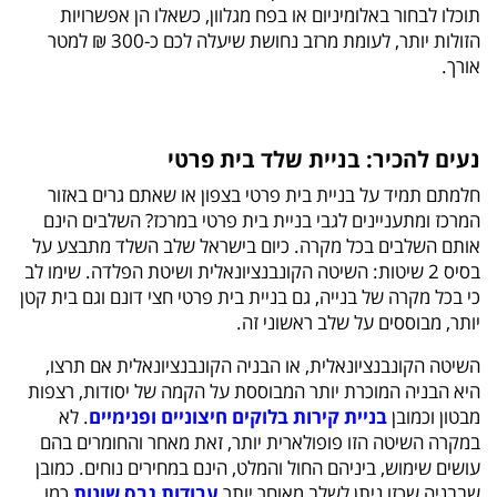
תוכלו לבחור באלומיניום או בפח מגלוון, כשאלו הן אפשרויות
הזולות יותר, לעומת מרזב נחושת שיעלה לכם כ-300 ₪ למטר
אורך.
נעים להכיר: בניית שלד בית פרטי
חלמתם תמיד על בניית בית פרטי בצפון או שאתם גרים באזור
המרכז ומתעניינים לגבי בניית בית פרטי במרכז? השלבים הינם
אותם השלבים בכל מקרה. כיום בישראל שלב השלד מתבצע על
בסיס 2 שיטות: השיטה הקונבנציונאלית ושיטת הפלדה. שימו לב
כי בכל מקרה של בנייה, גם בניית בית פרטי חצי דונם וגם בית קטן
יותר, מבוססים על שלב ראשוני זה.
השיטה הקונבנציונאלית, או הבניה הקונבנציונאלית אם תרצו,
היא הבניה המוכרת יותר המבוססת על הקמה של יסודות, רצפות
מבטון וכמובן
בניית קירות בלוקים חיצוניים ופנימיים
. לא
במקרה השיטה הזו פופולארית יותר, זאת מאחר והחומרים בהם
עושים שימוש, ביניהם החול והמלט, הינם במחירים נוחים. כמובן
שבבניה שכזו ניתן לשלב מאוחר יותר
עבודות גבס שונות
כמו