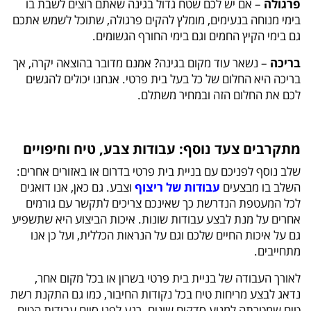
פרגולה
– אם יש לכם שטח גדול בגינה שאתם רוצים לשבת בו
בימי מנוחה בנעימים, מומלץ להקים פרגולה, שתוכל לשמש אתכם
גם בימי הקיץ החמים וגם בימי החורף הגשומים.
בריכה
– נשאר עוד מקום בגינה? אמנם מדובר בהוצאה יקרה, אך
בריכה היא החלום של כל בעל בית פרטי. אנחנו יכולים להגשים
לכם את החלום הזה ובמחיר משתלם.
מתקרבים צעד נוסף: עבודות צבע, טיח וחיפויים
שלב נוסף לפניכם עם בניית בית פרטי בדרום או באזורים אחרים:
השלב בו מבצעים
עבודות של ריצוף
וצבע. גם כאן, אנו דואגים
לכל המעטפת הנדרשת כך שאינכם צריכים לתקשר עם גורמים
אחרים על מנת לבצע עבודות שונות. איכות הביצוע היא שתשפיע
גם על איכות החיים שלכם וגם על הנראות הכללית, ועל כן אנו
מתחייבים.
לאורך העבודה של בניית בית פרטי בשרון או בכל מקום אחר,
נדאג לבצע מריחות טיח בכל נקודות החיבור, כמו גם התקנת רשת
טיח שמטרתה למנוע סדקים שונים. רגע לפני סיום עבודות הטיח