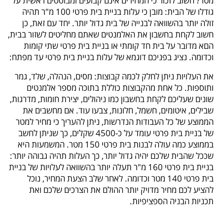
מטר? חשוב לזכור כי המחירים אינם קבועים ומבוססים ראשית על
גודלו של הבית: מובן כי עלות בניית בית פרטי 100 מ"ר תהיה
זולה יותר בהשוואה לבנייה של בית גדול יותר. יחד עם זאת, כן
חשוב לקחת בחשבון את האלמנטים שאתם מחליטים לשזור בבית,
הםא מדובר על בית חד קומתי או בניית בית פרטי שתי קומות
וכדומה. נציג בפניכם דוגמא של עלות בניית בית פרטי עד מפתח:
את העלויות ניתן לחלק לכמה קבוצות: מסים, הנהלה, שלד, גמר
ותוספות. כל אחת מהקבוצות כוללת בתוכה מספר אלמנטים
שונים שעליכם לקחת בחשבון כמו ניהולים, יצירת חומות, מדרגות,
שבילים, איטומים, חשמל, חלונות, צבעו עוד. אם מחשבים את
הממוצע של כל העבודות הנדרשות, ניתן להעריך כי מחיר למטר
של בניית בית פרטי עומד על כ-4500 שקלים, כך שניתן לחשב
בממוצע כמה עולה לבנות בית פרטי 150 מטר. המשמעות היא
שככל שהבית שלכם יהיה גדול יותר, כך העלות תהיה גבוהה יותר:
בניית בית פרטי 160 מ"ר תעלה יותר בהשוואה לעלויות של בניית
בית פרטי 140 מטר וכדומה. לאחר שלב הצעת המחיר, נוכל
להציע לכם מחיר מדויק יותר ההולם את הצרכים שלכם ואת
תכניות הבניה הספציפיות.