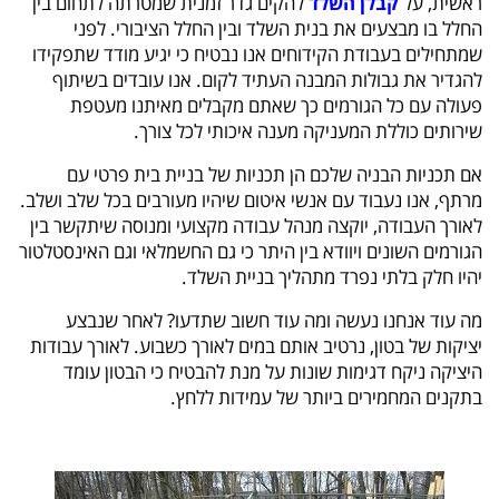
ראשית, על
קבלן השלד
להקים גדר זמנית שמטרתה לתחום בין
החלל בו מבצעים את בנית השלד ובין החלל הציבורי. לפני
שמתחילים בעבודת הקידוחים אנו נבטיח כי יגיע מודד שתפקידו
להגדיר את גבולות המבנה העתיד לקום. אנו עובדים בשיתוף
פעולה עם כל הגורמים כך שאתם מקבלים מאיתנו מעטפת
שירותים כוללת המעניקה מענה איכותי לכל צורך.
אם תכניות הבניה שלכם הן תכניות של בניית בית פרטי עם
מרתף, אנו נעבוד עם אנשי איטום שיהיו מעורבים בכל שלב ושלב.
לאורך העבודה, יוקצה מנהל עבודה מקצועי ומנוסה שיתקשר בין
הגורמים השונים ויוודא בין היתר כי גם החשמלאי וגם האינסטלטור
יהיו חלק בלתי נפרד מתהליך בניית השלד.
מה עוד אנחנו נעשה ומה עוד חשוב שתדעו? לאחר שנבצע
יציקות של בטון, נרטיב אותם במים לאורך כשבוע. לאורך עבודות
היציקה ניקח דגימות שונות על מנת להבטיח כי הבטון עומד
בתקנים המחמירים ביותר של עמידות ללחץ.