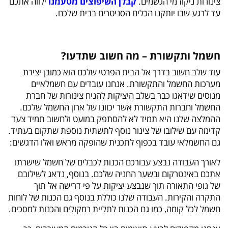
צינורות ניקוז מי הגשמים.
קבלן השיפוצים מטעמנו
ילווה אתכם
עד לרגע שבו יותקנו הכלים הסניטרים בבית שלכם.
חשמל ותקשורת – מה חשוב שתדעו?
עוד שלב חשוב בדרך אל הבית הפרטי שלכם הוא כמובן יצירת
מערכות החשמל והתקשורת. אנחנו עובדים עם חשמלאיים
מנוסים שידאגו כבר בשלב היציקות להניח צינורות של חברת
החשמל וחברות התקשורת אשר יכוונו של ארון החשמל שלכם.
ההמלצה שלנו היא תמיד לא להסתפק במועט ולחשוב תמיד צעד
קדימה עם שילובו של צינור נוסף לתשתית נוספת שתקום בעתיד.
גם החשמלאי עובד בכפוף לתכנית שהופקה מראש ואלו הדגשים:
לאורך העבודה נבצע עבורכם הכנות לכבלים של חשמל שישרתו
אתכם באינטרקום ובשער החניה שלכם. בנוסף, נדאג לשילובם
של גופי התאורה תוך שנבצע יציקות על פי דרישה אל תוך
התקרה והקירות. העבודה שלנו כוללת בנוסף גם הכנות של לוחות
חשמל לכל קומה, כמו גם הכנות לתליית רמקולים והכנות למסכים.