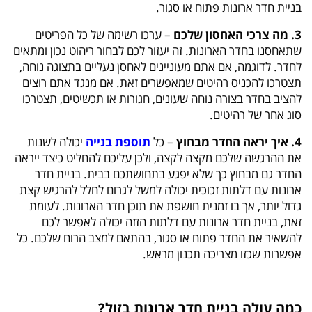
בניית חדר ארונות פתוח או סגור.
3. מה צרכי האחסון שלכם
– ערכו רשימה של כל הפריטים
שתאחסנו בחדר הארונות. זה יעזור לכם לבחור ריהוט נכון ומתאים
לחדר. לדוגמה, אם אתם מעוניינים לאחסן נעליים בתצוגה נוחה,
תצטרכו להכניס רהיטים שמאפשרים זאת. אם מנגד אתם רוצים
להציב בחדר בצורה נוחה שעונים, חגורות או תכשיטים, תצטרכו
סוג אחר של רהיטים.
4. איך יראה החדר מבחוץ
– כל
תוספת בנייה
יכולה לשנות
את ההרגשה שלכם מקצה לקצה, ולכן עליכם להחליט כיצד ייראה
החדר גם מבחוץ כך שלא יפגע בתחושתכם בבית. בניית חדר
ארונות עם דלתות זכוכית יכולה למשל לגרום לחלל להרגיש קצת
גדול יותר, אך בו זמנית חושפת את תוכן חדר הארונות. לעומת
זאת, בניית חדר ארונות עם דלתות הזזה יכולה לאפשר לכם
להשאיר את החדר פתוח או סגור, בהתאם למצב הרוח שלכם. כל
אפשרות שכזו מצריכה תכנון מראש.
כמה עולה בניית חדר ארונות בזול?