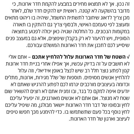
זה נכון. אך לא תמצאו מחירים במבצע להקמת חדר ארונות, כי
מדובר בהשקעה לא קטנה. ראשית יש להקים חדר שלם, לאחר
מכן צריך לדאוג שיחובר לתשתית החשמל, שיהיה בו ריהוט מתאים
ומעוצב לפי טעמכם האישי, ולבסוף צריך גם להתקין בו תאורה
במקומות הנכונים. כל החלטה שגויה כאן יכולה לפגוע בתוצאה
הסופית, ויש להיעזר לא רק בקבלן שיפוצים, אלא גם במעצב פנים
שיסייע לכם לתכנן את חדר הארונות המושלם עבורכם.
√ השטח של חדר הארונות עלול להלחיץ אתכם
– אתם אולי
לא חושבים על זה בדיוק עכשיו, אך אפילו אחרי בניית חדר ארונות
קטן לפתע נוצר חלל רב שיש לנצל באופן אידיאלי, וזה עלול
להלחיץ אנשים מסוימים. תוספות של שלל מגירות, ארונות, מתלים
וכדומה בעיצובים מורכבים יגרמו לכם לפתע להרגיש שאתם לא
יודעים איפה למקם כל בגד, ובו זמנית אתם לא רוצים להשאיר שום
שטח לא מנוצל. אם אתם לא אנשים מאורגנים, זה יפעיל עליכם
לחץ ובסופו של דבר חדר הארונות יישאר מבולגן, מה שיפיל עליכם
לחץ נוסף בכל פעם שתשתמשו בו. כדי להימנע מכך חפשו טיפים
לעיצוב וארגון של חדר הארונות.