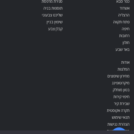
כפר סבא
סגירת מרפסת
אשדוד
תוספות בניה
הרצליה
שליכט צבעוני
פתח תקווה
שיפוץ בניין
חיפה
קבלן צבע
רחובות
חולון
באר שבע
אודות
המלצות
מחירון שיפוצים
מיקרוטופינג
בטון מוחלק
חיפוי קירות
שבירת קיר
תקרה אקוסטית
תנאי שימוש
הצהרת נגישות
מדיניות פרטיות