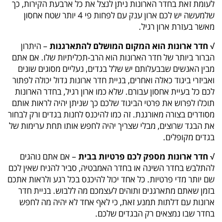
לעומת זאת בחדר הארונות ניתן לנצל את כל ארבעת הקירות, כך
שלמעשה יש לכם ארון ענק עם לפחות פי 4 יותר שטח אחסון
מאשר בעזרת ארון רגיל.
√ חדר ארונות הוא המקום המושלם להתארגנות
– היתרון
הברור ביותר של חדר הארונות הוא הרב-תכליתיות שלו. אם אתם
מבין האנשים שבבעלותם יש שלל בגדים, נעליים מסוגים שונים
ואביזרי ביגוד כאלה ואחרים, בניית חדר ארונות גדול יכולה לפתור
לכם כל בעיית אחסון עבורם. שלא כמו ארון רגיל, בחדר הארונות
תוכלו לפרוש את פרטי הביגוד שלכם כך שניתן יהיה לראות אותם
מסודרים בצורה מאורגנת. זה כמו להיכנס לחנות בגדים ורק לבחור
את הבגד שרוצים, מבלי שצריך יהיה לחפש אותו תחת ערימות של
בגדים מקופלים.
√ חדר ארונות מספק לכם פרטיות בבית
– אם אתם נוהגים
להתלבש בחדר השינה או בחדר האמבטיה, סביר להניח שאין לכם
שם יותר מדי פרטיות. כל אחד יכול להיכנס בכל רגע ולראות אתכם
בזמן שאתם מתארגנים ותוהים לעצמכם מה ללבוש. בניית חדר
ארונות עם דלתות תמנע זאת, כי לאף אחד לא יהיה מה לחפש
בחדר שבו נמצאים רק הבגדים שלכם.