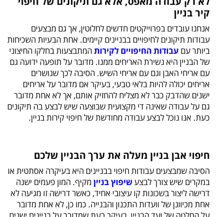
לא רק עבודה מאפס, אלא גם תיקונים של חיפוי
קיר בניין
אנחנו עובדים בפרוייקטים חדשים לחלוטין, אך גם מבצעים
עבודות תיקונים לחיפויים בבניינים קיימים. אחת הבעיות השכיחות
ביותר עם
עבודות החיפויים לקירות
המתבצעות בחלקו החיצוני
של הבניין היא נשירת האריחים ממנו. מדובר על תופעה ידועה גם
עם אריחי האבן וגם עם אריחי השיש. הסיבה לכך שנושרים
אריחים יכולה להיות בלאי טבעי, בעיקר אם מדובר על אריחים
ישנים שהדבק כבר לא מצליח להחזיק אותם, אך לא אחת מדובר
גם על עבודה שאינה די מקצועית שבוצעה שיש לבצע בה תיקונים
כעת. אנו נוכל לבצע עבודה מחודשת של חיפוי קירות בניין.
חיפוי אבן בניין מעלה את ערך הבניין שלכם
הסיבה שמבצעים עבודות חיפוי בבניינים היא בעיקרה אסתטית או
במקרים שיש צורך לבצע
שיפוץ בניין
מקיף. המון פעמים ישנה
דרישה ליצור בשכונות קו עיצובי אחיד, כאשר דרישה זו מגיעה לא
אחת מכיוונן של וועדות התכנון והבנייה. כמו כן, לא אחת מדובר
על החלטה של ועד הבניין, בעיקר בעת שמדובר על בניינים ישנים